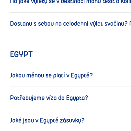
Na jaké výlety se v destinaci mohu těšit a koli
Dostanu s sebou na celodenní výlet svačinu? 
EGYPT
Jakou měnou se platí v Egyptě?
Potřebujeme víza do Egypta?
Jaké jsou v Egyptě zásuvky?