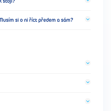
k stojí?
Musím si o ni říct předem a sám?