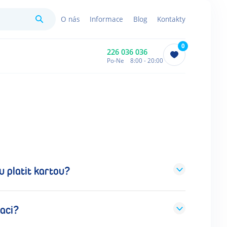
Hledat
O nás
Informace
Blog
Kontakty
0
226 036 036
Po-Ne 8:00 - 20:00
u platit kartou?
naci?