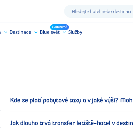
exkluzivně
á
Destinace
Blue svět
Služby
Kde se platí pobytové taxy a v jaké výši? Moh
Jak dlouho trvá transfer letiště-hotel v desti