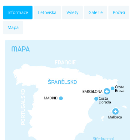
Informace
Letoviska
Výlety
Galerie
Počasí
Mapa