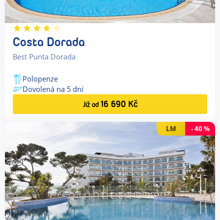
Costa Dorada
Best Punta Dorada
Polopenze
Dovolená na
5
dní
16 690
Kč
Již od
LM
-
40
%