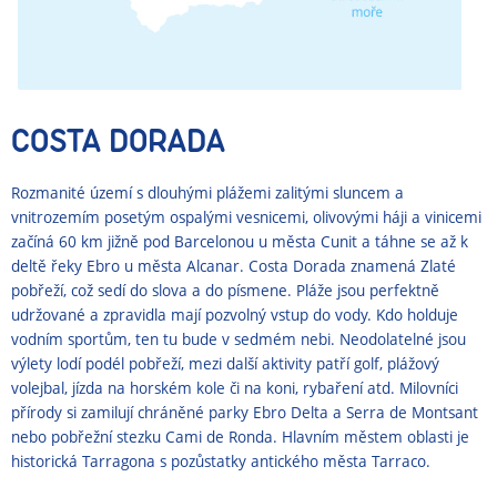
COSTA DORADA
Rozmanité území s dlouhými plážemi zalitými sluncem a
vnitrozemím posetým ospalými vesnicemi, olivovými háji a vinicemi
začíná 60 km jižně pod Barcelonou u města Cunit a táhne se až k
deltě řeky Ebro u města Alcanar. Costa Dorada znamená Zlaté
pobřeží, což sedí do slova a do písmene. Pláže jsou perfektně
udržované a zpravidla mají pozvolný vstup do vody. Kdo holduje
vodním sportům, ten tu bude v sedmém nebi. Neodolatelné jsou
výlety lodí podél pobřeží, mezi další aktivity patří golf, plážový
volejbal, jízda na horském kole či na koni, rybaření atd. Milovníci
přírody si zamilují chráněné parky Ebro Delta a Serra de Montsant
nebo pobřežní stezku Cami de Ronda. Hlavním městem oblasti je
historická Tarragona s pozůstatky antického města Tarraco.