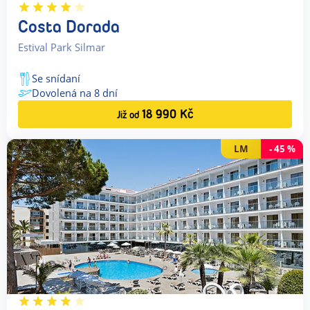
Costa Dorada
Estival Park Silmar
Se snídaní
Dovolená na
8
dní
18 990
Kč
Již od
LM
-
45
%