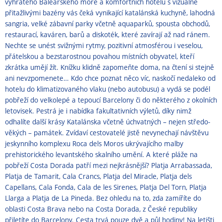
vyhřátého Baleárského moře a kom­fortních hotelů s vizuálně
přitažlivými bazény vás čeká vynikající katalán­ská kuchyně, lahodná
sangria, vel­ké zábavní parky včetně aquaparků, spousta obchodů,
restaurací, kavá­ren, barů a diskoték, které zavírají až nad ránem.
Nechte se unést svižnými rytmy, pozitivní atmosférou i veselou,
přátelskou a bezstarostnou povahou místních obyvatel, kteří
zkrátka umě­jí žít. Knížku klidně zapomeňte doma, na čtení si stejně
ani nevzpomenete… Kdo chce poznat něco víc, nasko­čí nedaleko od
hotelu do klimati­zovaného vlaku (nebo autobusu) a vydá se podél
pobřeží do velkole­pé a tepoucí Barcelony či do někte­rého z okolních
letovisek. Pestrá je i nabídka fakultativních výletů, díky nimž
odhalíte další krásy Katalánska včetně úchvatných – nejen středo­
věkých – památek. Zvídaví cestova­telé jistě nevynechají návštěvu
jes­kynního komplexu Roca dels Moros ukrývajícího malby
prehistorického levantského skalního umění. A které pláže na
pobřeží Costa Dora­da patří mezi nejkrásnější? Platja Arrabassada,
Platja de Tamarit, Cala Crancs, Platja del Miracle, Platja dels
Capellans, Cala Fonda, Cala de les Sirenes, Platja Del Torn, Platja
Llarga a Platja de La Pineda. Bez ohledu na to, zda zamíříte do
oblasti Costa Brava nebo na Costa Dorada, z České republiky
přiletíte do Barcelony. Cesta trvá pouze dvě a půl hodiny! Na letišti