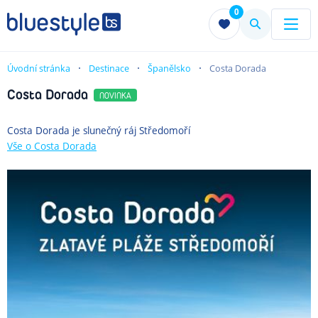
0
Menu
Menu
Úvodní stránka
Destinace
Španělsko
Costa Dorada
Costa Dorada
NOVINKA
Costa Dorada je slunečný ráj Středomoří
Vše
o Costa Dorada