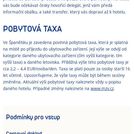
vás bude očekávat česky hovořící delegát, jenž vám pře­dá
informační obálku, a také transfer, který vás dopraví až k hotelu.
POBYTOVÁ TAXA
Ve Španělsku je zavedena povinná pobytová taxa, která je splatná
na místě po příjezdu do ubytovacího zařízení. Její výše se odvíjí od
kategorie daného ubytovacího zařízení (čím vyšší kategorie, tím
vyšší taxa) a daného letoviska. Přibližná výše této pobytové taxy je
cca 2,2 – 4,4 EUR/osoba/den. Taxa se platí pouze za osoby starší 16
let včetně. Upozorňujeme, že výše taxy může být během sezóny
změněna. Aktuální výši pobytové taxy naleznete vždy u popisu
daného hotelu. Případné změny naleznete na
www.mzv.cz
.
Podmínky pro vstup
Cestovní doklad