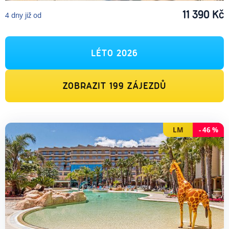
11 390
Kč
4
dny
již od
LÉTO 2026
ZOBRAZIT
199
ZÁJEZDŮ
LM
-
46
%