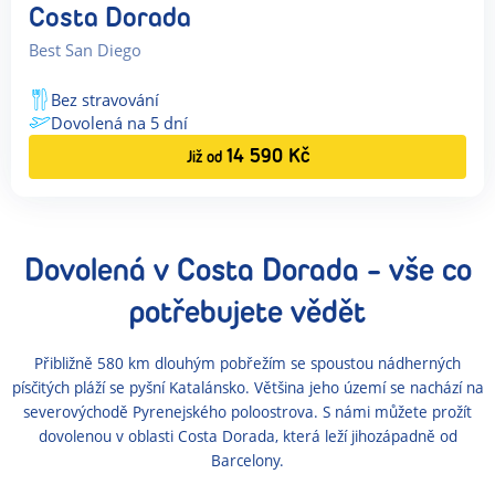
Costa Dorada
Best San Diego
Bez stravování
Dovolená na
5
dní
14 590
Kč
Již od
Dovolená
v Costa Dorada
- vše co
potřebujete vědět
Přibližně 580 km dlouhým pobřežím se spoustou nádherných
písčitých pláží se pyšní Katalánsko. Většina jeho území se nachází na
severovýchodě Pyrenejského poloostrova. S námi můžete prožít
dovolenou v oblasti Costa Dorada, která leží jihozápadně od
Barcelony.