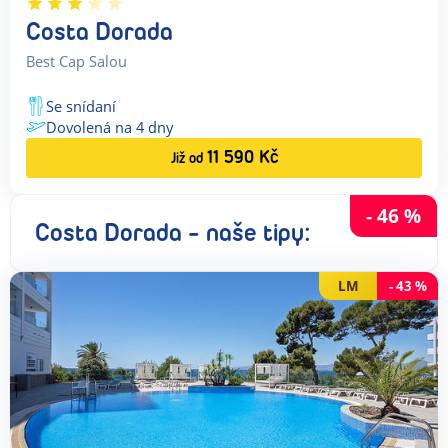
Costa Dorada
Best Cap Salou
Se snídaní
Dovolená na
4
dny
11 590
Kč
Již od
-
46
%
Costa Dorada - naše tipy:
LM
-
43
%