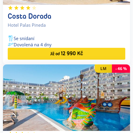
Costa Dorada
Hotel Palas Pineda
Se snídaní
Dovolená na
4
dny
12 990
Kč
Již od
LM
-
46
%