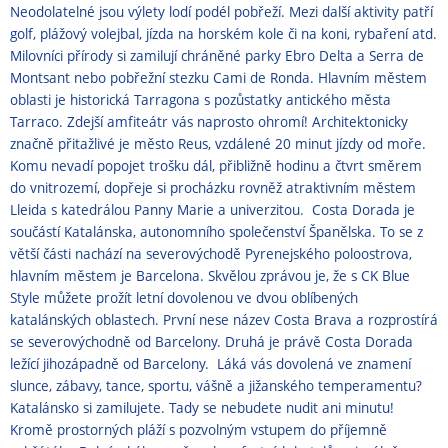
Neodolatelné jsou výlety lodí podél pobřeží. Mezi dal­ší aktivity patří
golf, plážový volejbal, jízda na horském kole či na koni, rybaření atd.
Milovníci přírody si zamilují chráněné parky Ebro Delta a Serra de
Montsant nebo pobřež­ní stezku Cami de Ronda. Hlavním městem
oblasti je historická Tarra­gona s pozůstatky antického města
Tarraco. Zdejší amfiteátr vás naprosto ohromí! Architektonicky
značně při­tažlivé je město Reus, vzdálené 20 minut jízdy od moře.
Komu nevadí popojet trošku dál, přibližně hodi­nu a čtvrt směrem
do vnitrozemí, dopřeje si procházku rovněž atrak­tivním městem
Lleida s katedrálou Panny Marie a univerzitou. Costa Dorada je
součástí Katalánska, autonomního společenství Španělska. To se z
větší části nachází na severo­východě Pyrenejského poloostrova,
hlavním městem je Barcelona. Skvělou zprávou je, že s CK Blue
Style můžete prožít letní dovolenou ve dvou oblí­bených
katalánských oblastech. První nese název Costa Brava a rozprostí­rá
se severovýchodně od Barcelony. Druhá je právě Costa Dorada
ležící jihozápadně od Barcelony. Láká vás dovolená ve znamení
slunce, zábavy, tance, sportu, vášně a jižan­ského temperamentu?
Katalánsko si zamilujete. Tady se nebudete nudit ani minutu!
Kromě prostorných plá­ží s pozvolným vstupem do příjemně