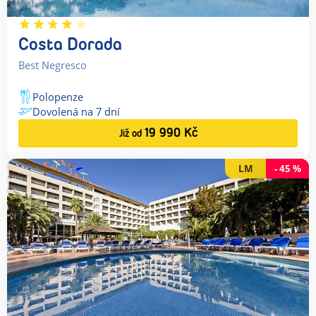
Costa Dorada
Best Negresco
Polopenze
Dovolená na
7
dní
19 990
Kč
Již od
LM
-
45
%