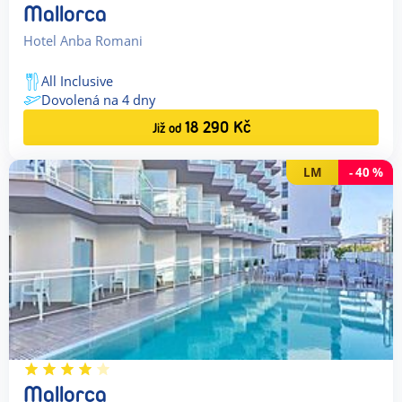
Mallorca
Hotel Anba Romani
All Inclusive
Dovolená na
4
dny
18 290
Kč
Již od
LM
-
40
%
Mallorca