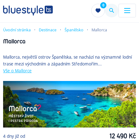
0
Menu
Menu
Úvodní stránka
Destinace
Španělsko
Mallorca
Mallorca
Mallorca, největší ostrov Španělska, se nachází na významné lodní
trase mezi východním a západním Středomořím...
Vše
o Mallorce
12 490
Kč
4
dny
již od