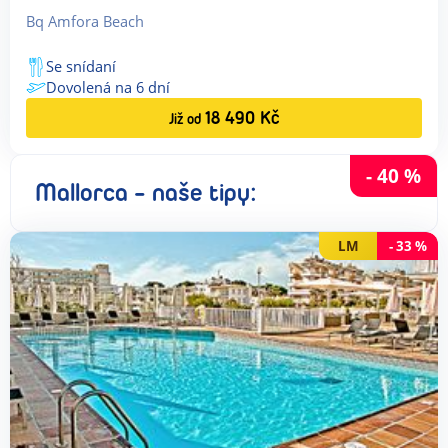
Bq Amfora Beach
Se snídaní
Dovolená na
6
dní
18 490
Kč
Již od
-
40
%
Mallorca - naše tipy:
LM
-
33
%