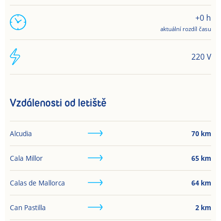
+0 h
aktuální rozdíl času
220 V
Vzdálenosti od letiště
Alcudia
70
km
Cala Millor
65
km
Calas de Mallorca
64
km
Can Pastilla
2
km