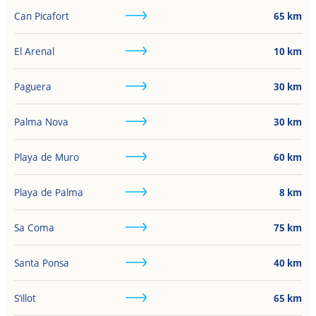
Can Picafort
65
km
El Arenal
10
km
Paguera
30
km
Palma Nova
30
km
Playa de Muro
60
km
Playa de Palma
8
km
Sa Coma
75
km
Santa Ponsa
40
km
S‘illot
65
km