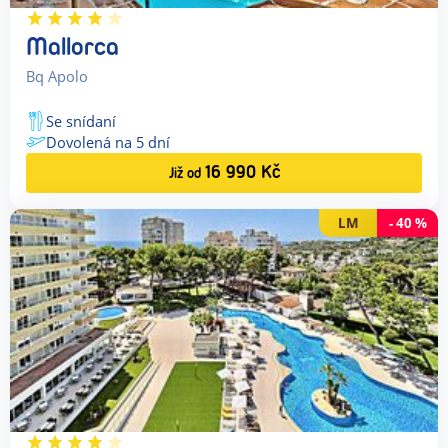
Mallorca
Bq Apolo
Se snídaní
Dovolená na
5
dní
16 990
Kč
Již od
LM
-
40
%