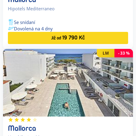
Hipotels Mediterraneo
Se snídaní
Dovolená na
4
dny
19 790
Kč
Již od
LM
-
33
%
Mallorca