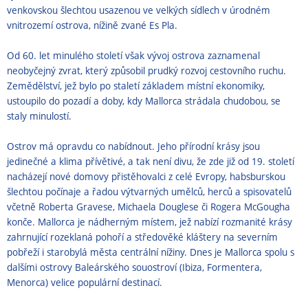
venkovskou šlechtou usazenou ve velkých sídlech v úrodném
vnitrozemí ostrova, nížině zvané Es Pla.
Od 60. let minulého století však vývoj ostrova zaznamenal
neobyčejný zvrat, který způsobil prudký rozvoj cestovního ruchu.
Zemědělství, jež bylo po staletí základem místní ekonomiky,
ustoupilo do pozadí a doby, kdy Mallorca strádala chudobou, se
staly minulostí.
Ostrov má opravdu co nabídnout. Jeho přírodní krásy jsou
jedinečné a klima přívětivé, a tak není divu, že zde již od 19. století
nacházejí nové domovy přistěhovalci z celé Evropy, habsburskou
šlechtou počínaje a řadou výtvarných umělců, herců a spisovatelů
včetně Roberta Gravese, Michaela Douglese či Rogera McGougha
konče. Mallorca je nádherným místem, jež nabízí rozmanité krásy
zahrnující rozeklaná pohoří a středověké kláštery na severním
pobřeží i starobylá města centrální nížiny. Dnes je Mallorca spolu s
dalšími ostrovy Baleárského souostroví (Ibiza, Formentera,
Menorca) velice populární destinací.