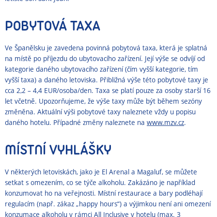
POBYTOVÁ TAXA
Ve Španělsku je zavedena povinná pobytová taxa, která je splatná
na místě po příjezdu do ubytovacího zařízení. Její výše se odvíjí od
kategorie daného ubytovacího zařízení (čím vyšší kategorie, tím
vyšší taxa) a daného letoviska. Přibližná výše této pobytové taxy je
cca 2,2 – 4,4 EUR/osoba/den. Taxa se platí pouze za osoby starší 16
let včetně. Upozorňujeme, že výše taxy může být během sezóny
změněna. Aktuální výši pobytové taxy naleznete vždy u popisu
daného hotelu. Případné změny naleznete na
www.mzv.cz
.
MÍSTNÍ VYHLÁŠKY
V některých letoviskách, jako je El Arenal a Magaluf, se můžete
setkat s omezením, co se týče alkoholu. Zakázáno je například
konzumovat ho na veřejnosti. Místní restaurace a bary podléhají
regulacím (např. zákaz „happy hours“) a výjimkou není ani omezení
konzumace alkoholu v rámci All Inclusive v hotelu (max. 3