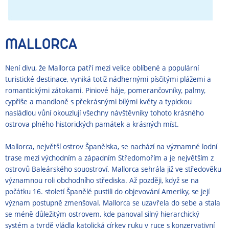
MALLORCA
Není divu, že Mallorca patří mezi velice oblíbené a populární
turistické destinace, vyniká totiž nádhernými písčitými plážemi a
romantickými zátokami. Piniové háje, pomerančovníky, palmy,
cypřiše a mandloně s překrásnými bílými květy a typickou
nasládlou vůní okouzlují všechny návštěvníky tohoto krásného
ostrova plného historických památek a krásných míst.
Mallorca, největší ostrov Španělska, se nachází na významné lodní
trase mezi východním a západním Středomořím a je největším z
ostrovů Baleárského souostroví. Mallorca sehrála již ve středověku
významnou roli obchodního střediska. Až později, když se na
počátku 16. století Španělé pustili do objevování Ameriky, se její
význam postupně zmenšoval. Mallorca se uzavřela do sebe a stala
se méně důležitým ostrovem, kde panoval silný hierarchický
systém a tvrdě vládla katolická církev ruku v ruce s konzervativní