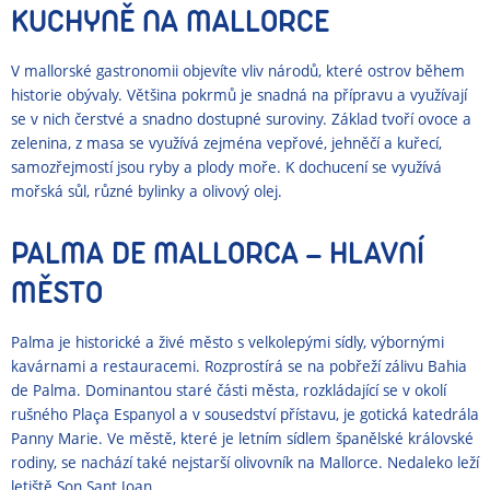
KUCHYNĚ NA MALLORCE
V mallorské gastronomii objevíte vliv národů, které ostrov během
historie obývaly. Většina pokrmů je snadná na přípravu a využívají
se v nich čerstvé a snadno dostupné suroviny. Základ tvoří ovoce a
zelenina, z masa se využívá zejména vepřové, jehněčí a kuřecí,
samozřejmostí jsou ryby a plody moře. K dochucení se využívá
mořská sůl, různé bylinky a olivový olej.
PALMA DE MALLORCA – HLAVNÍ
MĚSTO
Palma je historické a živé město s velkolepými sídly, výbornými
kavárnami a restauracemi. Rozprostírá se na pobřeží zálivu Bahia
de Palma. Dominantou staré části města, rozkládající se v okolí
rušného Plaça Espanyol a v sousedství přístavu, je gotická katedrála
Panny Marie. Ve městě, které je letním sídlem španělské královské
rodiny, se nachází také nejstarší olivovník na Mallorce. Nedaleko leží
letiště Son Sant Joan.