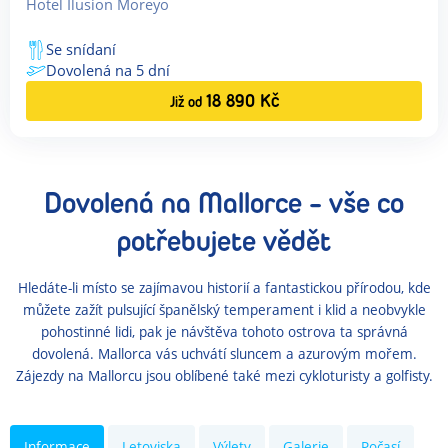
Hotel Ilusion Moreyo
Se snídaní
Dovolená na
5
dní
18 890
Kč
Již od
Dovolená
na Mallorce
- vše co
potřebujete vědět
Hledáte-li místo se zajímavou historií a fantastickou přírodou, kde
můžete zažít pulsující španělský temperament i klid a neobvykle
pohostinné lidi, pak je návštěva tohoto ostrova ta správná
dovolená. Mallorca vás uchvátí sluncem a azurovým mořem.
Zájezdy na Mallorcu jsou oblíbené také mezi cykloturisty a golfisty.
Informace
Letoviska
Výlety
Galerie
Počasí