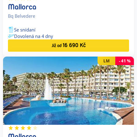
Mallorca
Bq Belvedere
Se snídaní
Dovolená na
4
dny
16 690
Kč
Již od
LM
-
41
%
Mallorca