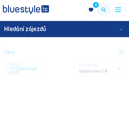
0
Menu
Menu
Hledání zájezdů
Filtry
Seřadit dle
Na mapě
Doporučení CK