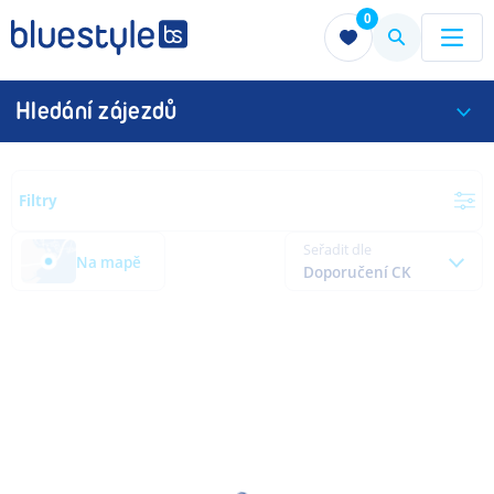
0
Menu
Menu
Hledání zájezdů
Filtry
Seřadit dle
Na mapě
Doporučení CK