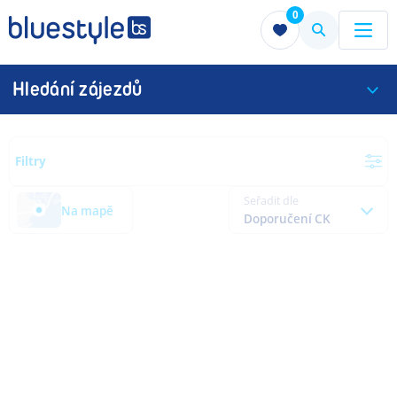
0
Menu
Menu
Hledání zájezdů
Filtry
Seřadit dle
Na mapě
Doporučení CK