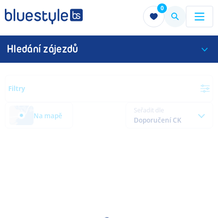
0
Menu
Menu
Hledání zájezdů
Filtry
Seřadit dle
Na mapě
Doporučení CK