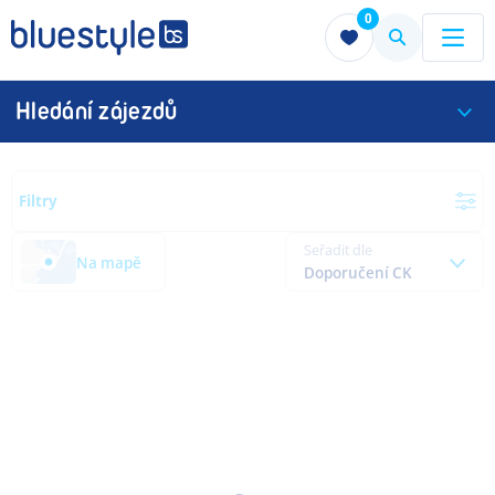
0
Menu
Menu
Hledání zájezdů
Filtry
Seřadit dle
Na mapě
Doporučení CK