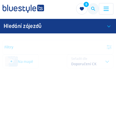
0
Menu
Menu
Hledání zájezdů
Filtry
Seřadit dle
Na mapě
Doporučení CK