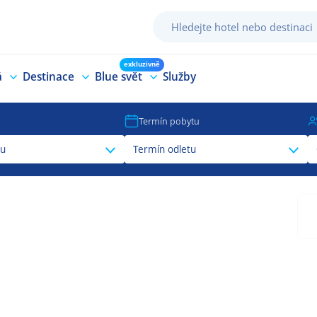
exkluzivně
á
Destinace
Blue svět
Služby
Termín pobytu
tu
Termín odletu