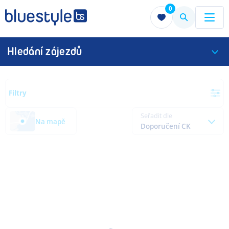
0
Menu
Menu
Hledání zájezdů
Filtry
Seřadit dle
Na mapě
Doporučení CK