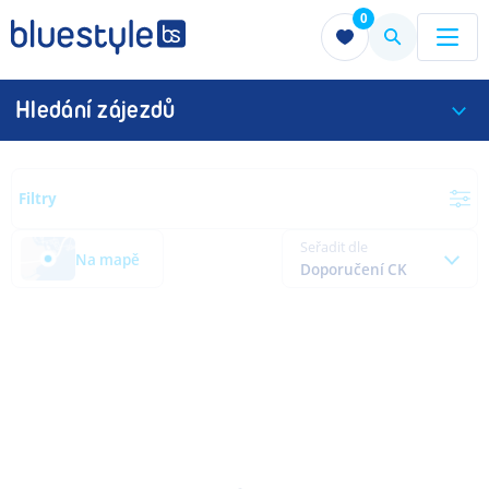
0
Menu
Menu
Hledání zájezdů
Filtry
Seřadit dle
Na mapě
Doporučení CK