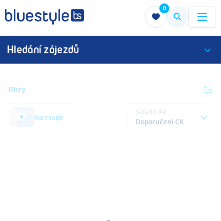
0
Menu
Menu
Hledání zájezdů
Filtry
Seřadit dle
Na mapě
Doporučení CK