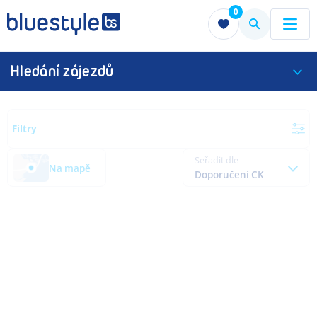
0
Menu
Menu
Hledání zájezdů
Filtry
Seřadit dle
Na mapě
Doporučení CK