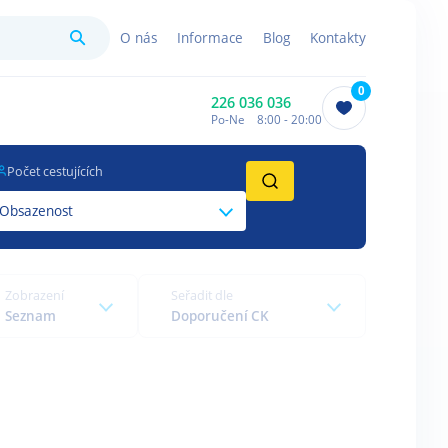
Hledat
O nás
Informace
Blog
Kontakty
0
226 036 036
Po-Ne 8:00 - 20:00
Počet cestujících
Obsazenost
Zobrazení
Seřadit dle
Seznam
Doporučení CK