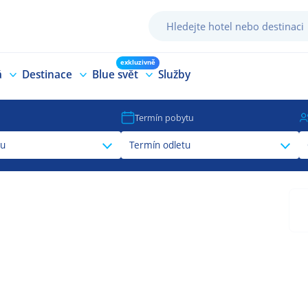
exkluzivně
á
Destinace
Blue svět
Služby
Termín pobytu
tu
Termín odletu