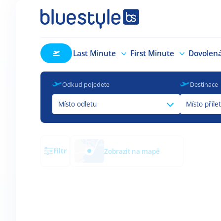
Last Minute
First Minute
Dovolen
Odkud pojedete
Destinace
Místo odletu
Místo příle
Filtr
Zobrazit na mapě