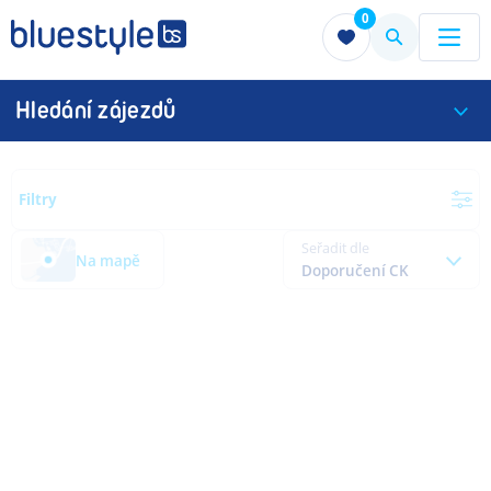
0
Menu
Menu
Hledání zájezdů
Filtry
Seřadit dle
Na mapě
Doporučení CK