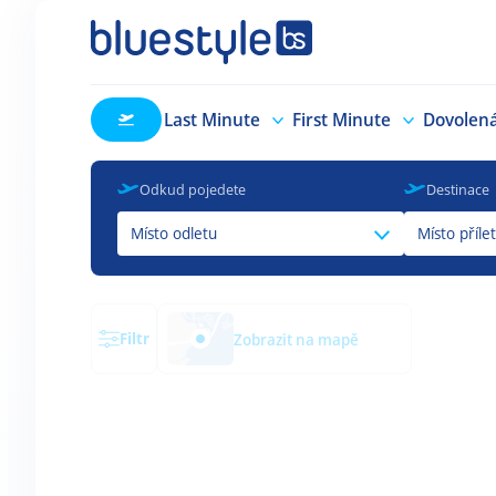
Last Minute
First Minute
Dovolen
Odkud pojedete
Destinace
Místo odletu
Místo příle
Filtr
Zobrazit na mapě