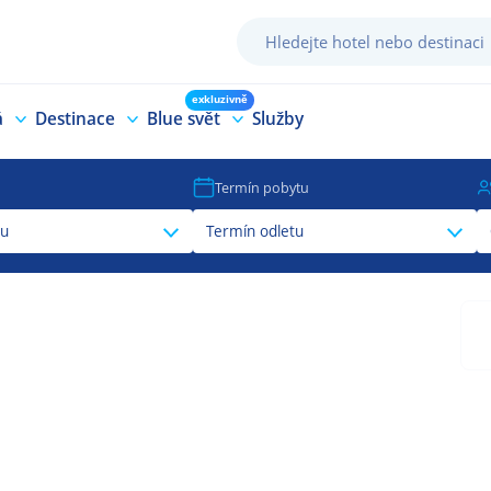
exkluzivně
á
Destinace
Blue svět
Služby
Termín pobytu
tu
Termín odletu