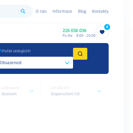
Hledat
O nás
Informace
Blog
Kontakty
0
226 036 036
Po-Ne 8:00 - 20:00
Počet cestujících
Obsazenost
Zobrazení
Seřadit dle
Seznam
Doporučení CK