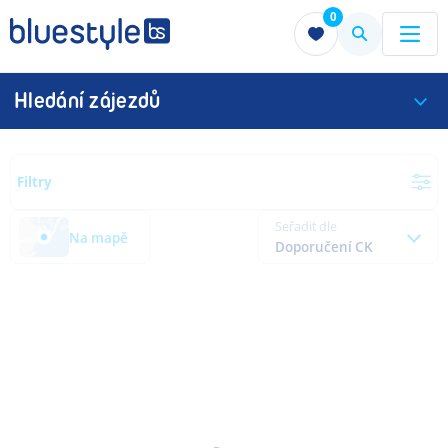
0
Menu
Menu
Hledání zájezdů
Filtry
Seřadit dle
Na mapě
Doporučení CK