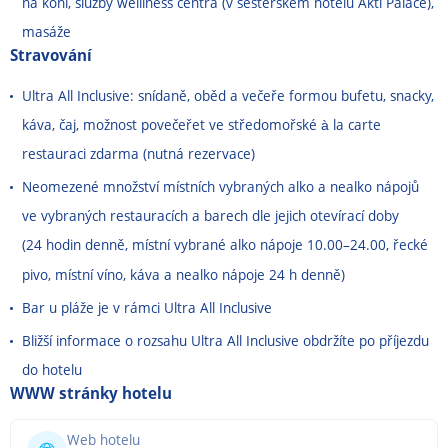
na koni, služby welllness centra (v sesterském hotelu Akti Palace),
masáže
Stravování
Ultra All Inclusive: snídaně, oběd a večeře formou bufetu, snacky,
káva, čaj, možnost povečeřet ve středomořské à la carte
restauraci zdarma (nutná rezervace)
Neomezené množství místních vybraných alko a nealko nápojů
ve vybraných restauracích a barech dle jejich otevírací doby
(24 hodin denně, místní vybrané alko nápoje 10.00
–
24.00, řecké
pivo, místní víno, káva a nealko nápoje 24 h denně)
Bar u pláže je v rámci Ultra All Inclusive
Bližší informace o rozsahu Ultra All Inclusive obdržíte po příjezdu
do hotelu
WWW stránky hotelu
Web hotelu