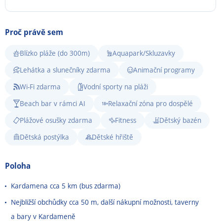
Proč právě sem
Blízko pláže (do 300m)
Aquapark/Skluzavky
Lehátka a slunečníky zdarma
Animační programy
Wi-Fi zdarma
Vodní sporty na pláži
Beach bar v rámci AI
Relaxační zóna pro dospělé
Plážové osušky zdarma
Fitness
Dětský bazén
Dětská postýlka
Dětské hřiště
Poloha
Kardamena cca 5 km (bus zdarma)
Nejbližší obchůdky cca 50 m, další nákupní možnosti, taverny
a bary v Kardameně