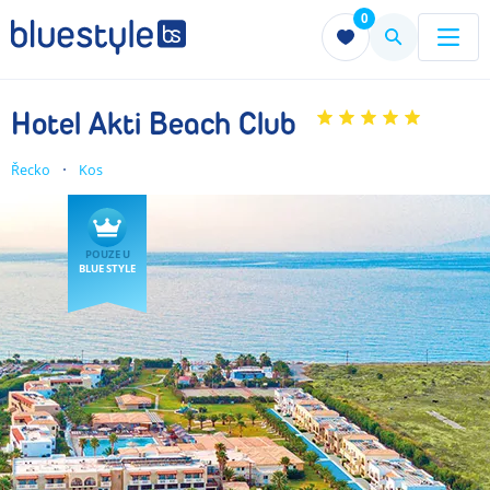
0
Menu
Menu
Hotel Akti Beach Club
Řecko
Kos
POUZE U
BLUE STYLE