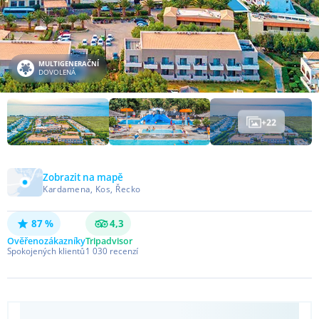
MULTIGENERAČNÍ
DOVOLENÁ
+
22
Zobrazit na mapě
Kardamena, Kos, Řecko
87 %
4,3
Ověřeno
zákazníky
Tripadvisor
Spokojených klientů
1 030
recenzí