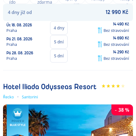
(do
zdarma
na pláži
na
moře
300m)
4
dny
již od
dosah
12 990
Kč
14 490
Kč
Út
18. 08. 2026
4
dny
Praha
Bez stravování
14 690
Kč
Pá
21. 08. 2026
5
dní
Praha
Bez stravování
14 290
Kč
Pá
28. 08. 2026
5
dní
Praha
Bez stravování
Hotel Iliada Odysseas Resort
Řecko
Santorini
-
38
%
POUZE U
BLUE STYLE