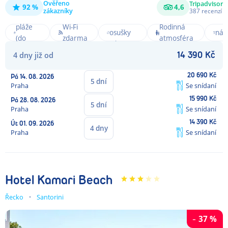
Ověřeno
Tripadvisor
92 %
4,6
Noč
zákazníky
387
recenzí
Blízko
Plážové
živo
pláže
Wi-Fi
Rodinná
osušky
nák
(do
zdarma
atmosféra
zdarma
na
300m)
4
dny
již od
14 390
Kč
dos
20 690
Kč
Pá
14. 08. 2026
5
dní
Praha
Se snídaní
15 990
Kč
Pá
28. 08. 2026
5
dní
Praha
Se snídaní
14 390
Kč
Út
01. 09. 2026
4
dny
Praha
Se snídaní
Hotel Kamari Beach
Řecko
Santorini
-
37
%