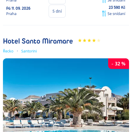
23 590
Kč
Pá
11. 09. 2026
5
dní
Praha
Se snídaní
Hotel Santo Miramare
Řecko
Santorini
-
32
%