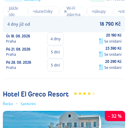
Blízko
Lehátka a
život a
Pozv
pláže
Wi-Fi
slunečníky
nákupy
vstu
(do
zdarma
zdarma
na
moř
300m)
4
dny
již od
dosah
18 790
Kč
20 190
Kč
Út
18. 08. 2026
4
dny
Praha
Se snídaní
23 390
Kč
Pá
21. 08. 2026
5
dní
Praha
Se snídaní
20 290
Kč
Pá
28. 08. 2026
5
dní
Praha
Se snídaní
Hotel El Greco Resort
Řecko
Santorini
-
32
%