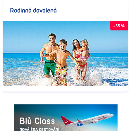
Rodinná dovolená
-
55
%