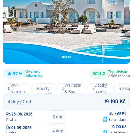
Ověřeno
Tripadvisor
97 %
4,2
Noční
zákazníky
2 568
recenzí
Vodní
život a
Wi-Fi
Wellness
Dětský
sporty
nákup
zdarma
& Spa
bazén
na pláži
na
4
dny
již od
19 190
Kč
dosah
20 790
Kč
Pá
28. 08. 2026
5
dní
Praha
Se snídaní
19 190
Kč
Út
01. 09. 2026
4
dny
Praha
Se snídaní