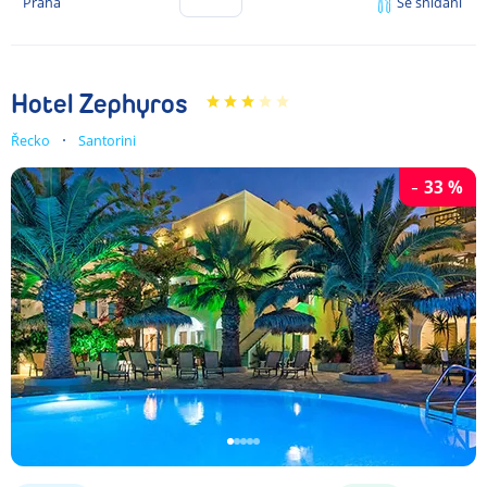
Praha
Se snídaní
Hotel Zephyros
Řecko
Santorini
-
33
%