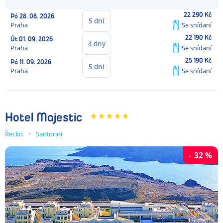
22 290
Kč
Pá
28. 08. 2026
5
dní
Praha
Se snídaní
22 190
Kč
Út
01. 09. 2026
4
dny
Praha
Se snídaní
25 190
Kč
Pá
11. 09. 2026
5
dní
Praha
Se snídaní
Hotel Majestic
Řecko
Santorini
-
32
%