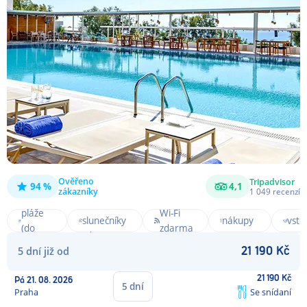
Ověřeno
Tripadvisor
94 %
4,1
Noční
zákazníky
1 049
recenzí
Blízko
Lehátka a
život a
Pozv
pláže
Wi-Fi
slunečníky
nákupy
vstu
(do
zdarma
zdarma
na
moř
300m)
5
dní
již od
dosah
21 190
Kč
21 190
Kč
Pá
21. 08. 2026
5
dní
Praha
Se snídaní