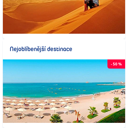
Nejoblíbenější destinace
-
50
%