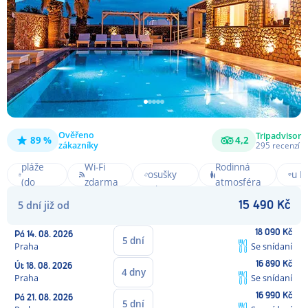
Ověřeno
Tripadvisor
89 %
4,2
zákazníky
295
recenzí
Blízko
Plážové
Pou
pláže
Wi-Fi
Rodinná
osušky
u B
(do
zdarma
atmosféra
zdarma
Sty
300m)
5
dní
již od
15 490
Kč
18 090
Kč
Pá
14. 08. 2026
5
dní
Praha
Se snídaní
16 890
Kč
Út
18. 08. 2026
4
dny
Praha
Se snídaní
16 990
Kč
Pá
21. 08. 2026
5
dní