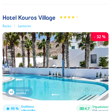
Hotel Kouros Village
Řecko
Santorini
-
32
%
POUZE PRO
DOSPĚLÉ
Ověřeno
Tripadvisor
95 %
4,7
Noční
zákazníky
894
recenzí