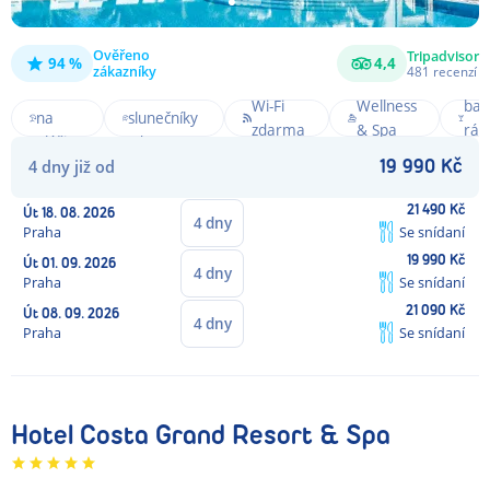
Ověřeno
Tripadvisor
94 %
4,4
zákazníky
481
recenzí
Bea
Přímo
Lehátka a
Wi-Fi
Wellness
bar
na
slunečníky
zdarma
& Spa
rám
pláži
zdarma
AI
4
dny
již od
19 990
Kč
21 490
Kč
Út
18. 08. 2026
4
dny
Praha
Se snídaní
19 990
Kč
Út
01. 09. 2026
4
dny
Praha
Se snídaní
21 090
Kč
Út
08. 09. 2026
4
dny
Praha
Se snídaní
Hotel Costa Grand Resort & Spa