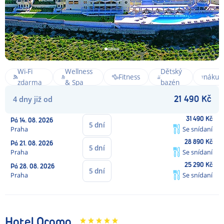
Noční
život a
Wi-Fi
Wellness
Dětský
Fitness
nákup
zdarma
& Spa
bazén
na
4
dny
již od
21 490
Kč
dosah
31 490
Kč
Pá
14. 08. 2026
5
dní
Praha
Se snídaní
28 890
Kč
Pá
21. 08. 2026
5
dní
Praha
Se snídaní
25 290
Kč
Pá
28. 08. 2026
5
dní
Praha
Se snídaní
Hotel Orama