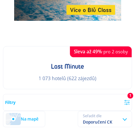
Sleva až
49
%
·
pro 2 osoby
Last Minute
1 073 hotelů
(
622 zájezdů
)
1
Filtry
Seřadit dle
Na mapě
Doporučení CK