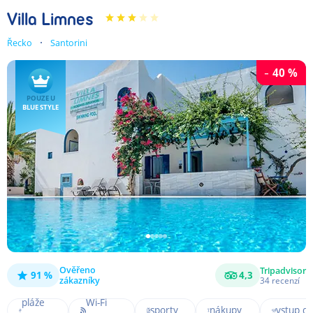
Villa Limnes
Řecko
Santorini
-
40
%
POUZE U
BLUE STYLE
Ověřeno
Tripadvisor
91 %
4,3
Noční
zákazníky
34
recenzí
Blízko
Vodní
život a
Pozvoln
pláže
Wi-Fi
sporty
nákupy
vstup d