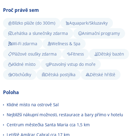
Proč právě sem
Blízko pláže (do 300m)
Aquapark/Skluzavky
Lehátka a slunečníky zdarma
Animační programy
Wi-Fi zdarma
Wellness & Spa
Plážové osušky zdarma
Fitness
Dětský bazén
Klidné místo
Pozvolný vstup do moře
Obchůdky
Dětská postýlka
Dětské hřiště
Poloha
Klidné místo na ostrově Sal
Nejbližší nákupní možnosti, restaurace a bary přímo v hotelu
Centrum městečka Santa Maria cca 1,5 km
Letiště Amilcar Cabral cca 17 km