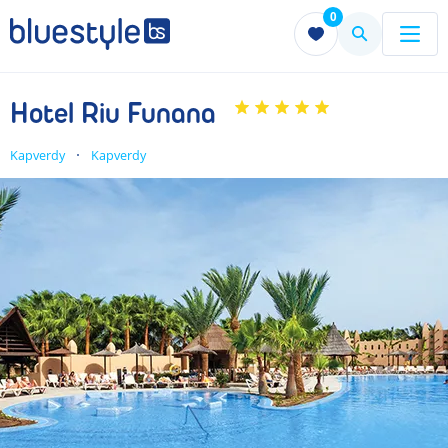
0
Menu
Menu
Hotel Riu Funana
Kapverdy
Kapverdy