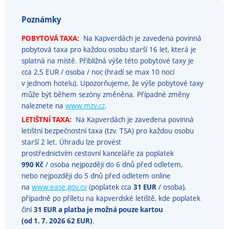
Poznámky
POBYTOVÁ TAXA:
Na Kapverdách je zavedena povinná
pobytová taxa pro každou osobu starší 16 let, která je
splatná na místě. Přibližná výše této pobytové taxy je
cca 2,5 EUR / osoba / noc (hradí se max 10 nocí
v jednom hotelu). Upozorňujeme, že výše pobytové taxy
může být během sezóny změněna. Případné změny
naleznete na
www.mzv.cz
.
LETIŠTNÍ TAXA:
Na Kapverdách je zavedena povinná
letištní bezpečnostní taxa (tzv. TSA) pro každou osobu
starší 2 let. Úhradu lze provést
prostřednictvím cestovní kanceláře za poplatek
990 Kč
/ osoba nejpozději do 6 dnů před odletem,
nebo nejpozději do 5 dnů před odletem online
na
www.ease.gov.cv
(poplatek cca
31 EUR
/ osoba),
případně po příletu na kapverdské letiště, kde poplatek
činí
31 EUR a platba je možná pouze kartou
(od 1. 7. 2026 62 EUR)
.