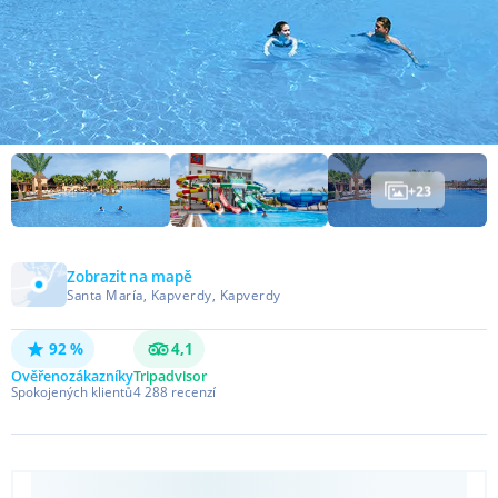
+
23
Zobrazit na mapě
Santa María, Kapverdy, Kapverdy
92 %
4,1
Ověřeno
zákazníky
Tripadvisor
Spokojených klientů
4 288
recenzí