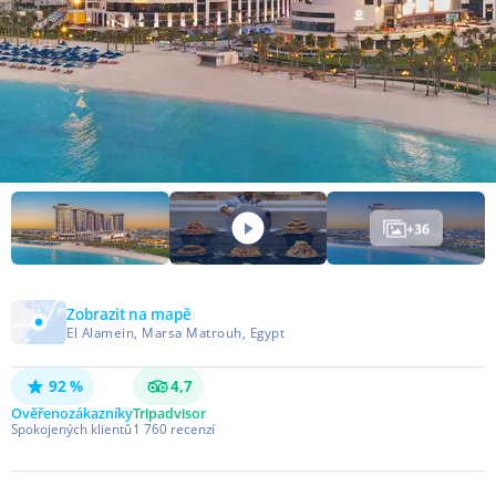
+
36
Zobrazit na mapě
El Alamein, Marsa Matrouh, Egypt
92 %
4,7
Ověřeno
zákazníky
Tripadvisor
Spokojených klientů
1 760
recenzí