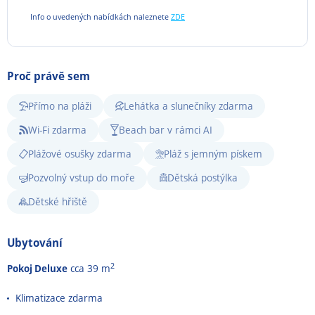
Info o uvedených nabídkách naleznete
ZDE
Proč právě sem
Přímo na pláži
Lehátka a slunečníky zdarma
Wi-Fi zdarma
Beach bar v rámci AI
Plážové osušky zdarma
Pláž s jemným pískem
Pozvolný vstup do moře
Dětská postýlka
Dětské hřiště
Ubytování
2
Pokoj Deluxe
cca 39 m
Klimatizace zdarma