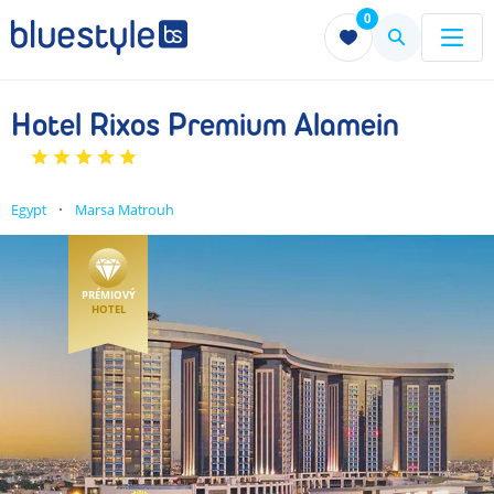
0
Menu
Menu
Hotel Rixos Premium Alamein
Egypt
Marsa Matrouh
PRÉMIOVÝ
HOTEL