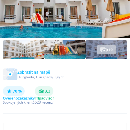
+
19
Zobrazit na mapě
Hurghada, Hurghada, Egypt
70 %
3,3
Ověřeno
zákazníky
Tripadvisor
Spokojených klientů
523
recenzí