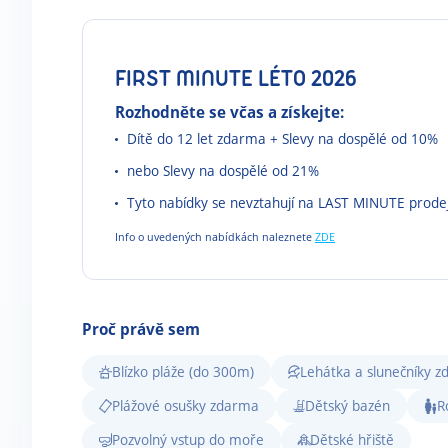
FIRST MINUTE LÉTO 2026
Rozhodněte se včas a získejte:
Dítě do 12 let zdarma + Slevy na dospělé od 10%
nebo Slevy na dospělé od 21%
Tyto nabídky se nevztahují na LAST MINUTE prode
Info o uvedených nabídkách naleznete
ZDE
Proč právě sem
Blízko pláže (do 300m)
Lehátka a slunečníky 
Plážové osušky zdarma
Dětský bazén
R
Pozvolný vstup do moře
Dětské hřiště