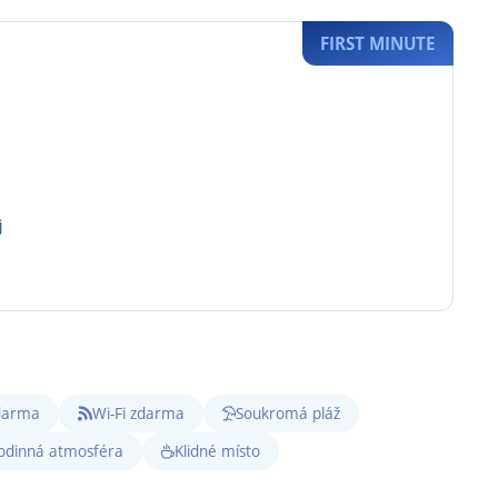
FIRST MINUTE
j
zdarma
Wi-Fi zdarma
Soukromá pláž
odinná atmosféra
Klidné místo