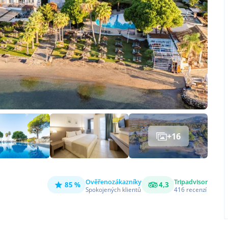
+
16
Ověřeno
zákazníky
Tripadvisor
85 %
4,3
Spokojených klientů
416
recenzí