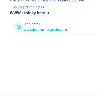
Bližší informace o rozsahu All inclusive obdržíte
po příjezdu do hotelu
WWW stránky hotelu
Web hotelu
www.bodrumseaside.com