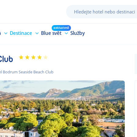
exkluzivně
á
Destinace
Blue svět
Služby
Club
el Bodrum Seaside Beach Club