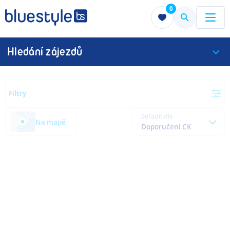
0
Menu
Menu
Hledání zájezdů
Filtry
Seřadit dle
Na mapě
Doporučení CK