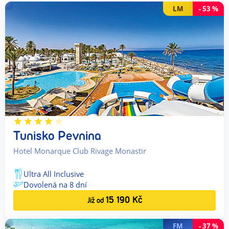
LM
-
53
%
Tunisko Pevnina
Hotel Monarque Club Rivage Monastir
Ultra All Inclusive
Dovolená na
8
dní
15 190
Kč
Již od
FM
-
37
%