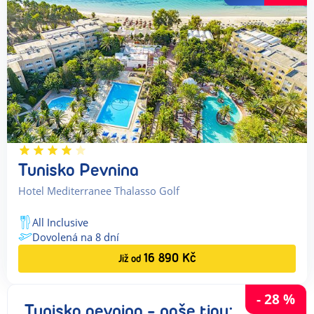
Tunisko Pevnina
Hotel Mediterranee Thalasso Golf
All Inclusive
Dovolená na
8
dní
16 890
Kč
Již od
-
28
%
Tunisko pevnina - naše tipy: