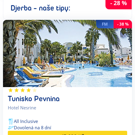
-
28
%
Djerba - naše tipy:
FM
-
38
%
Tunisko Pevnina
Hotel Nesrine
All Inclusive
Dovolená na
8
dní