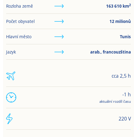
2
Rozloha země
163 610
km
Počet obyvatel
12 milionů
Hlavní město
Tunis
Jazyk
arab., francouzština
cca 2,5 h
-1 h
aktuální rozdíl času
220 V