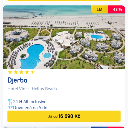
LM
-
48
%
Djerba
Hotel Vincci Helios Beach
24-H All Inclusive
Dovolená na
5
dní
16 690
Kč
Již od