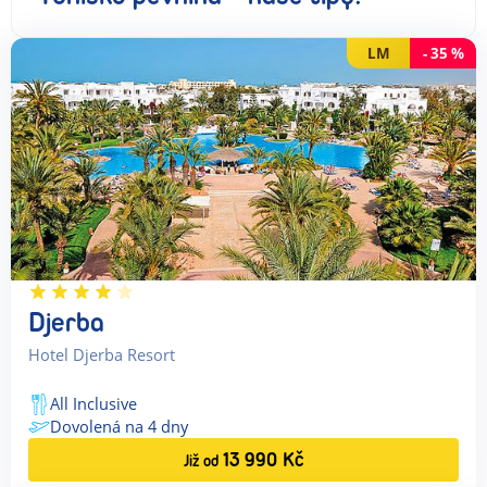
LM
-
35
%
Djerba
Hotel Djerba Resort
All Inclusive
Dovolená na
4
dny
13 990
Kč
Již od