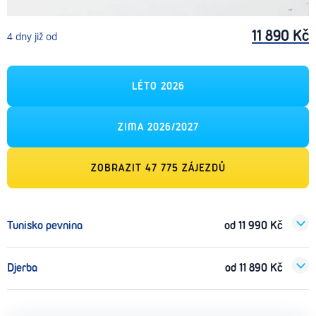
11 890
Kč
4
dny
již od
LÉTO 2026
ZIMA 2026/2027
ZOBRAZIT
47 775
ZÁJEZDŮ
Tunisko pevnina
od
11 990
Kč
Djerba
od
11 890
Kč