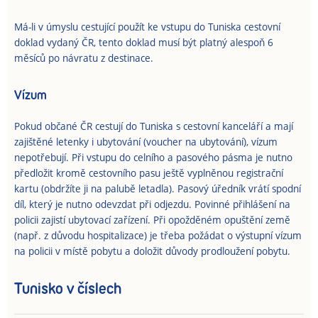
Má-li v úmyslu cestující použít ke vstupu do Tuniska cestovní
doklad vydaný ČR, tento doklad musí být platný alespoň 6
měsíců po návratu z destinace.
Vízum
Pokud občané ČR cestují do Tuniska s cestovní kanceláří a mají
zajištěné letenky i ubytování (voucher na ubytování), vízum
nepotřebují. Při vstupu do celního a pasového pásma je nutno
předložit kromě cestovního pasu ještě vyplněnou registrační
kartu (obdržíte ji na palubě letadla). Pasový úředník vrátí spodní
díl, který je nutno odevzdat při odjezdu. Povinné přihlášení na
policii zajistí ubytovací zařízení. Při opožděném opuštění země
(např. z důvodu hospitalizace) je třeba požádat o výstupní vízum
na policii v místě pobytu a doložit důvody prodloužení pobytu.
Tunisko v číslech