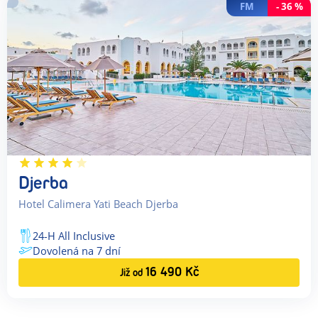
FM
-
36
%
Djerba
Hotel Calimera Yati Beach Djerba
24-H All Inclusive
Dovolená na
7
dní
16 490
Kč
Již od