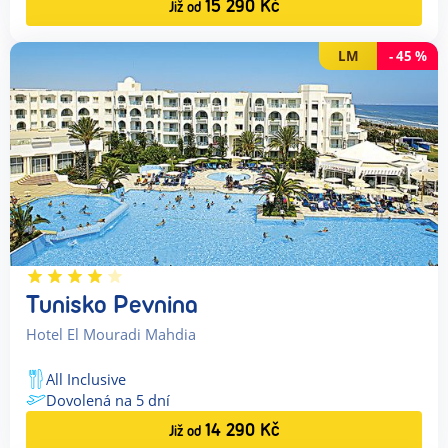
15 290
Kč
Již od
LM
-
45
%
Tunisko Pevnina
Hotel El Mouradi Mahdia
All Inclusive
Dovolená na
5
dní
14 290
Kč
Již od