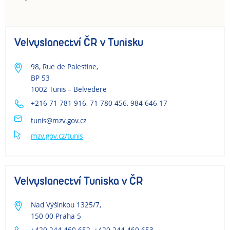
Velvyslanectví ČR v Tunisku
98, Rue de Palestine,
BP 53
1002 Tunis – Belvedere
+216 71 781 916, 71 780 456, 984 646 17
tunis@mzv.gov.cz
mzv.gov.cz/tunis
Velvyslanectví Tuniska v ČR
Nad Výšinkou 1325/7,
150 00 Praha 5
+420 244 460 652, +420 244 460 653