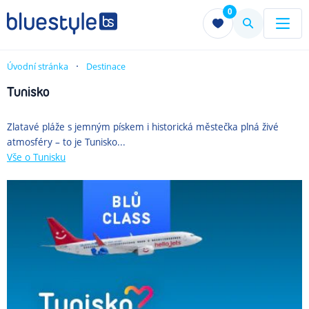
0
Menu
Menu
Úvodní stránka
Destinace
Tunisko
Zlatavé pláže s jemným pískem i historická městečka plná živé
atmosféry – to je Tunisko...
Vše
o Tunisku