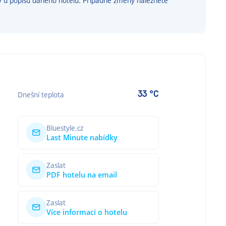
y u popisu daného hotelu. Případné změny naleznete
33 °C
Dnešní teplota
Bluestyle.cz
Last Minute nabídky
Zaslat
PDF hotelu na email
Zaslat
Více informací o hotelu