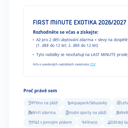
FIRST MINUTE EXOTIKA 2026/2027
Rozhodněte se včas a získejte:
Až pro 2 děti ubytování zdarma + slevy na dospěl
(1. dítě do 12 let; 2. dítě do 12 let)
Tyto nabídky se nevztahují na LAST MINUTE prode
Info o uvedených nabídkách naleznete
ZDE
Proč právě sem
Přímo na pláži
Aquapark/Skluzavky
Leh
Wi-Fi zdarma
Vodní sporty na pláži
Well
Pláž s jemným pískem
Fitness
Dětský b