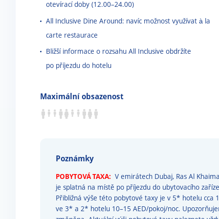
otevírací doby (12.00
–
24.00)
All Inclusive Dine Around: navíc možnost využívat à la
carte restaurace
Bližší informace o rozsahu All Inclusive obdržíte
po příjezdu do hotelu
Maximální obsazenost
Poznámky
POBYTOVÁ TAXA:
V emirátech Dubaj, Ras Al Khaim
je splatná na místě po příjezdu do ubytovacího zařízen
Přibližná výše této pobytové taxy je v 5* hotelu cca
ve 3* a 2* hotelu 10–15 AED/pokoj/noc. Upozorňuj