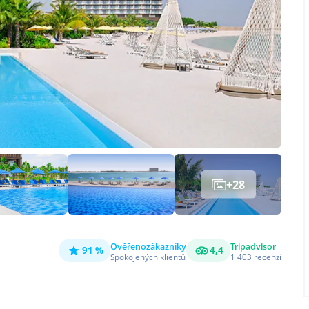
+
28
Ověřeno
zákazníky
Tripadvisor
91 %
4,4
Spokojených klientů
1 403
recenzí