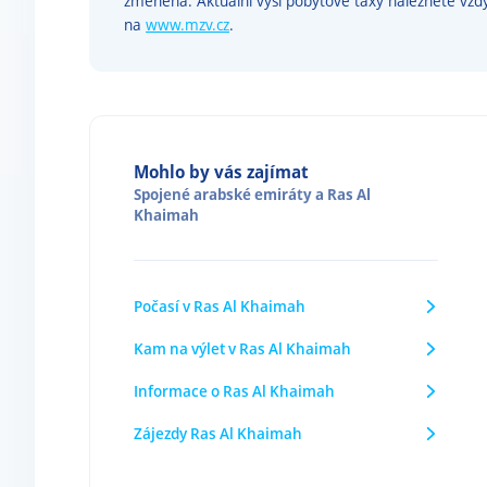
změněna. Aktuální výši pobytové taxy naleznete vžd
na
www.mzv.cz
.
Mohlo by vás zajímat
Spojené arabské emiráty
a
Ras Al
Khaimah
Počasí v Ras Al Khaimah
Kam na výlet v Ras Al Khaimah
Informace o Ras Al Khaimah
Zájezdy Ras Al Khaimah