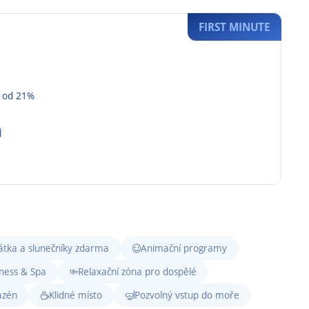
FIRST MINUTE
é od 21%
j
átka a slunečníky zdarma
Animační programy
ness & Spa
Relaxační zóna pro dospělé
azén
Klidné místo
Pozvolný vstup do moře