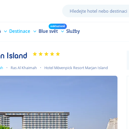
exkluzivně
á
Destinace
Blue svět
Služby
n Island
ah
Ras Al Khaimah
Hotel Mövenpick Resort Marjan Island