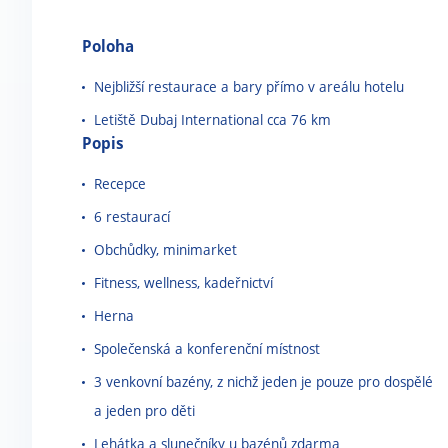
Poloha
Nejbližší restaurace a bary přímo v areálu hotelu
Letiště Dubaj International cca 76 km
Popis
Recepce
6 restaurací
Obchůdky, minimarket
Fitness, wellness, kadeřnictví
Herna
Společenská a konferenční místnost
3 venkovní bazény, z nichž jeden je pouze pro dospělé
a jeden pro děti
Lehátka a slunečníky u bazénů zdarma