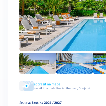
Zobrazit na mapě
Ras Al Khaimah, Ras Al Khaimah, Spojené arabské emiráty
Sezona:
Exotika 2026 / 2027