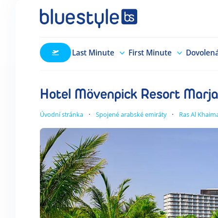
Last Minute
First Minute
Dovolen
Hotel Mövenpick Resort Marja
Úvodní stránka
Spojené arabské emiráty
Ras Al Khaim