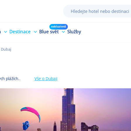
exkluzivně
á
Destinace
Blue svět
Služby
Dubaj
h plážích..
Vše
o Dubaji