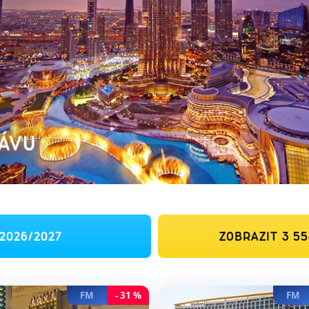
2026/2027
ZOBRAZIT
3 5
FM
-
31
%
FM