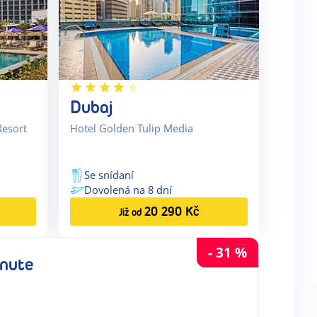
Dubaj
Resort
Hotel Golden Tulip Media
Se snídaní
Dovolená na
8
dní
20 290
Kč
Již od
-
31
%
inute