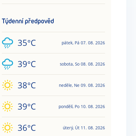
Týdenní předpověd
35
°C
pátek
,
Pá
07. 08. 2026
39
°C
sobota
,
So
08. 08. 2026
38
°C
neděle
,
Ne
09. 08. 2026
39
°C
pondělí
,
Po
10. 08. 2026
36
°C
úterý
,
Út
11. 08. 2026