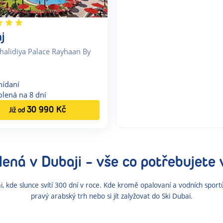
j
halidiya Palace Rayhaan By
nídaní
olená na
8
dní
30 990
Kč
Již od
lená
v Dubaji
- vše co potřebujete 
, kde slunce svítí 300 dní v roce. Kde kromě opalovaní a vodních sportů
pravý arabský trh nebo si jít zalyžovat do Ski Dubai.