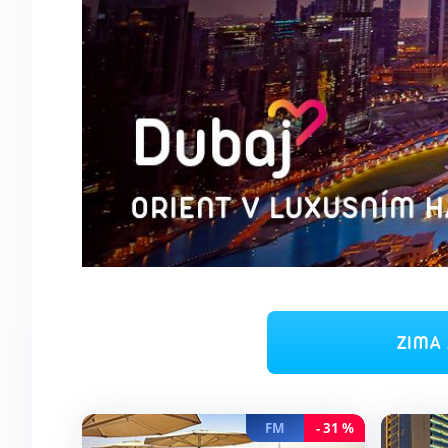
ZIMA 
FM
-
31
%