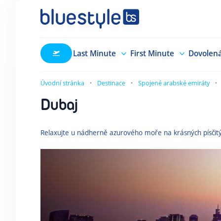
Last Minute
First Minute
Dovolen
Úvodní stránka
Destinace
Spojené arabské emiráty
Dubaj
Relaxujte u nádherně azurového moře na krásných písčitýc