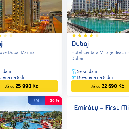
j
Dubaj
Rove Dubai Marina
Hotel Centara Mirage Beach 
Dubai
nídaní
Se snídaní
olená na
8
dní
Dovolená na
8
dní
25 990
Kč
22 690
Kč
Již od
Již od
FM
-
30
%
Emiráty - First M