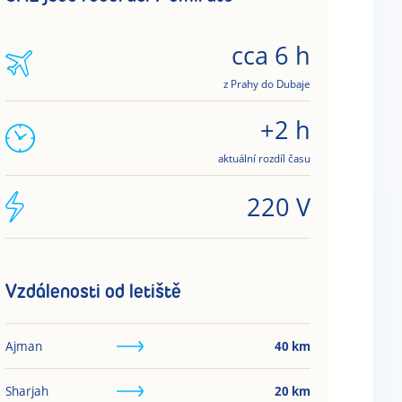
cca 6 h
z Prahy do Dubaje
+2 h
aktuální rozdíl času
220 V
Vzdálenosti od letiště
Ajman
40
km
Sharjah
20
km