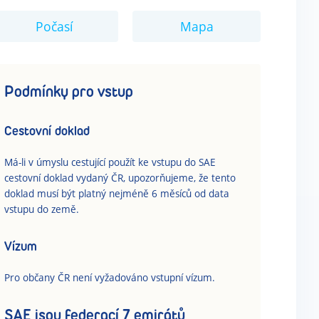
Počasí
Mapa
Podmínky pro vstup
Cestovní doklad
Má-li v úmyslu cestující použít ke vstupu do SAE
cestovní doklad vydaný ČR, upozorňujeme, že tento
doklad musí být platný nejméně 6 měsíců od data
vstupu do země.
Vízum
Pro občany ČR není vyžadováno vstupní vízum.
SAE jsou federací 7 emirátů