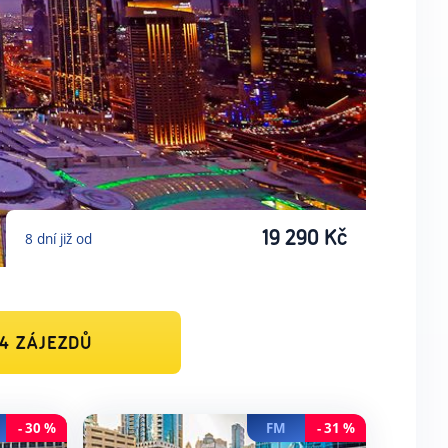
19 290
Kč
8
dní
již od
54
ZÁJEZDŮ
-
30
%
FM
-
31
%