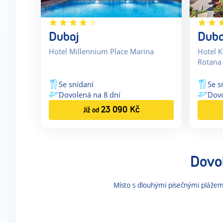
Dubaj
Duba
Hotel Millennium Place Marina
Hotel K
Rotana
Se snídaní
Se s
Dovolená na
8
dní
Dov
23 090
Kč
Již od
Dovo
Místo s dlouhými písečnými plážemi