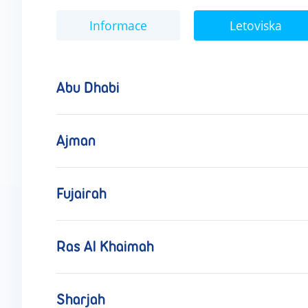
Informace
Letoviska
Abu Dhabi
Ajman
Fujairah
Ras Al Khaimah
Sharjah