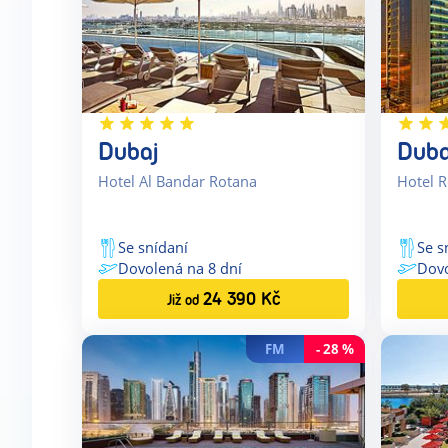
Dubaj
Duba
Hotel Al Bandar Rotana
Hotel 
Se snídaní
Se s
Dovolená na
8
dní
Dov
24 390
Kč
Již od
FM
-
28
%