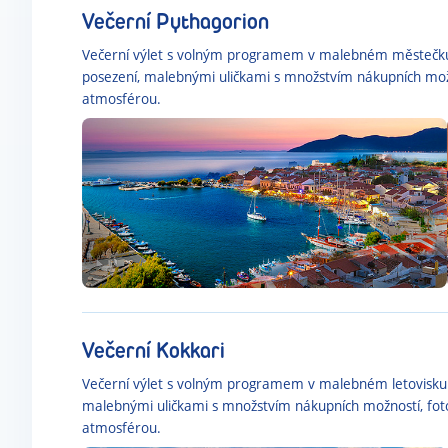
Večerní Pythagorion
Večerní výlet s volným programem v malebném městečku P
posezení, malebnými uličkami s množstvím nákupních možn
atmosférou.
Večerní Kokkari
Večerní výlet s volným programem v malebném letovisku K
malebnými uličkami s množstvím nákupních možností, fot
atmosférou.