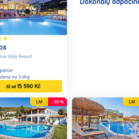
Dokonalý odpočin
os
lue Style Resort
openze
olená na
3
dny
15 590
Kč
Již od
LM
-
35
%
LM