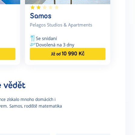
Samos
Pelagos Studios & Apartments
Se snídaní
Dovolená na
3
dny
10 990
Kč
Již od
e vědět
once získalo mnoho domácích i
avem. Samos, rodiště matematika