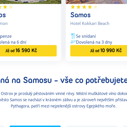
os
Samos
rion
Hotel Kokkari Beach
openze
Se snídaní
olená na
6
dní
Dovolená na
3
dny
16 590
Kč
10 990
Kč
Již od
Již od
ená
na Samosu
- vše co potřebujet
ů. Ostrov je proslulý pěstováním vinné révy. Místní muškátové víno dok
město Samos se nachází v krásném zálivu a je zároveň největším příst
Pythagora, patří mezi nejzelenější ostrovy Egejského moře.