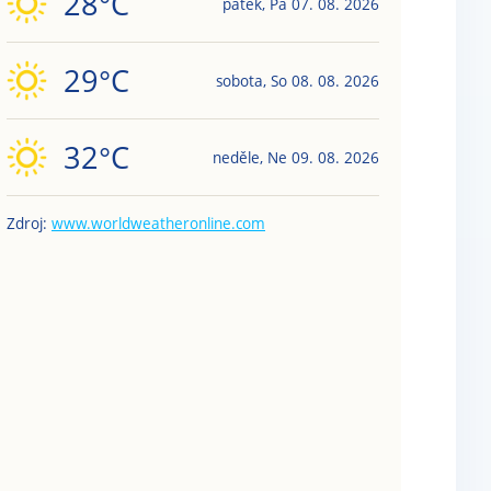
28
°C
pátek
,
Pá
07. 08. 2026
29
°C
sobota
,
So
08. 08. 2026
32
°C
neděle
,
Ne
09. 08. 2026
Zdroj:
www.worldweatheronline.com