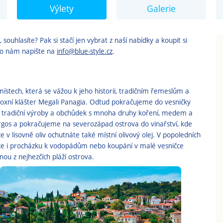
Výlety
Galerie
souhlasíte? Pak si stačí jen vybrat z naší nabídky a koupit si
ebo nám napište na
info@blue-style.cz
.
stech, která se vážou k jeho historii, tradičním řemeslům a
oxní klášter Megali Panagia. Odtud pokračujeme do vesničky
u tradiční výroby a obchůdek s mnoha druhy koření, medem a
yrgos a pokračujeme na severozápad ostrova do vinařství, kde
 v lisovně oliv ochutnáte také místní olivový olej. V popoledních
nce i procházku k vodopádům nebo koupání v malé vesničce
nou z nejhezčích pláží ostrova.