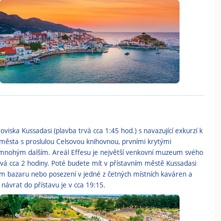
oviska Kussadasi (plavba trvá cca 1:45 hod.) s navazující exkurzí k
ěsta s proslulou Celsovou knihovnou, prvními krytými
mnohým dalším. Areál Effesu je největší venkovní muzeum svého
á cca 2 hodiny. Poté budete mít v přístavním městě Kussadasi
m bazaru nebo posezení v jedné z četných místních kaváren a
 návrat do přístavu je v cca 19:15.