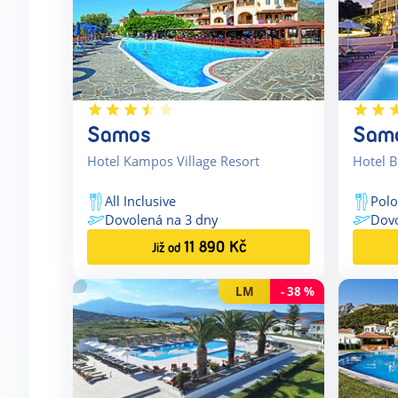
Samos
Sam
Hotel Kampos Village Resort
Hotel B
All Inclusive
Pol
Dovolená na
3
dny
Dov
11 890
Kč
Již od
LM
-
38
%