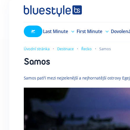
Last Minute
First Minute
Dovolen
Úvodní stránka
Destinace
Řecko
Samos
Samos
Samos patří mezi nejzelenější a nejhornatější ostrovy Ege