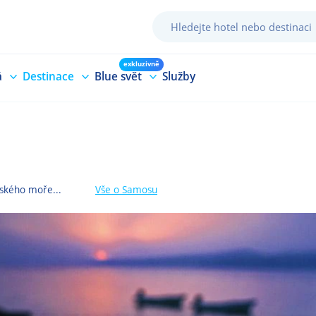
exkluzivně
á
Destinace
Blue svět
Služby
jského moře...
Vše
o Samosu