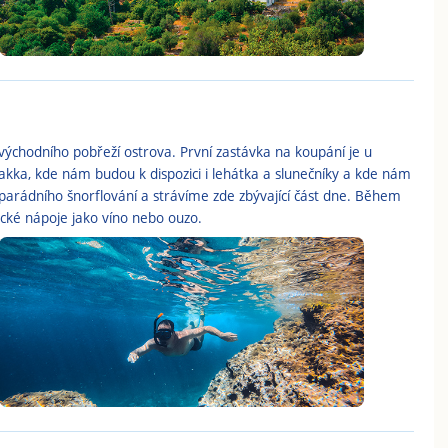
ovýchodního pobřeží ostrova. První zastávka na koupání je u
kka, kde nám budou k dispozici i lehátka a slunečníky a kde nám
arádního šnorflování a strávíme zde zbývající část dne. Během
cké nápoje jako víno nebo ouzo.