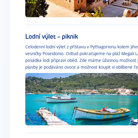
Lodní výlet - piknik
Celodenní lodní výlet z přístavu v Pythagorionu kolem jih
vesničky Poseidonio. Odtud pokračujeme na pláž Megali La
posádka lodi připraví oběd. Zde máme úžasnou možnost p
plavby je podáváno ovoce a možnost koupit si oblíbené ře