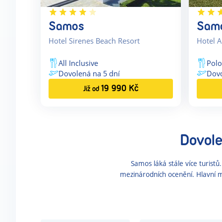
Samos
Sam
Hotel Sirenes Beach Resort
Hotel A
All Inclusive
Pol
Dovolená na
5
dní
Dov
19 990
Kč
Již od
Dovol
Samos láká stále více turist
mezinárodních ocenění. Hlavní 