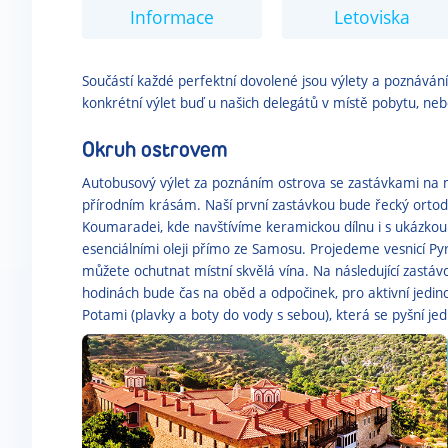
Informace
Letoviska
Součástí každé perfektní dovolené jsou výlety a poznávání, 
konkrétní výlet buď u našich delegátů v místě pobytu, n
Okruh ostrovem
Autobusový výlet za poznáním ostrova se zastávkami na mí
přírodním krásám. Naší první zastávkou bude řecký ortod
Koumaradei, kde navštívíme keramickou dílnu i s ukázko
esenciálními oleji přímo ze Samosu. Projedeme vesnicí P
můžete ochutnat místní skvělá vína. Na následující zastávce
hodinách bude čas na oběd a odpočinek, pro aktivní jedi
Potami (plavky a boty do vody s sebou), která se pyšní jed