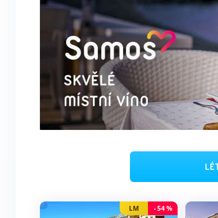
LÉ
LM
-
54
%