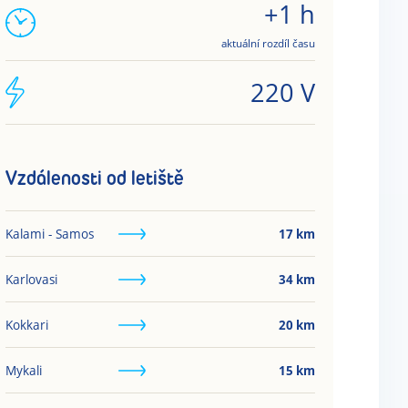
+1 h
aktuální rozdíl času
220 V
Vzdálenosti od letiště
Kalami - Samos
17
km
Karlovasi
34
km
Kokkari
20
km
Mykali
15
km