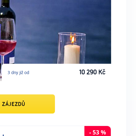
10 290
Kč
3
dny
již od
7
ZÁJEZDŮ
-
53
%