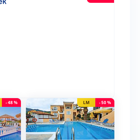
ek
-
48
%
LM
-
50
%