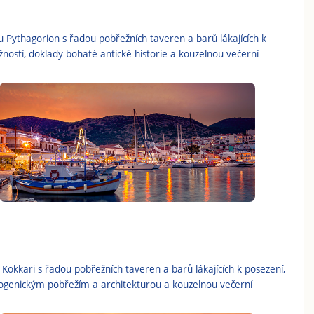
ythagorion s řadou pobřežních taveren a barů lákajících k
ostí, doklady bohaté antické historie a kouzelnou večerní
okkari s řadou pobřežních taveren a barů lákajících k posezení,
ogenickým pobřežím a architekturou a kouzelnou večerní