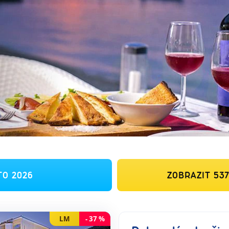
TO 2026
ZOBRAZIT
53
LM
-
37
%