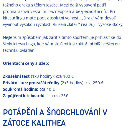
tažného draka s tělem jezdce. Mezi další vybavení patří
protinárazová vesta, přilba, neopren a bezpečnostní nůž. Při
kitesurfingu máte pocit absolutní volnosti. „Drak“ vám dovolí
vyvinout vysokou rychlost, zkušení „kiteři“ realizují i vysoké skoky.
Nejlepším způsobem jak začít s tímto sportem, je přihlásit se do
školy kitesurfingu, kde vám zkušení instruktoři přiblíží veškerou
techniku ovládání.
Orientační ceny služeb:
Zkušební test
(1x3 hodiny): cca 100 €
Privátní kurz pro začátečníky
(2x3 hodiny): cca 250 €
Soukromá hodina:
cca 40 €
Zapůjčení kiteboardů:
1 h cca 25€
POTÁPĚNÍ A ŠNORCHLOVÁNÍ V
ZÁTOCE KALITHEA