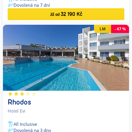
Dovolená na
7
dní
32 190
Kč
Již od
LM
-
47
%
Rhodos
Hotel Evi
All Inclusive
Dovolená na
3
dny