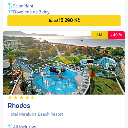
Se snídaní
Dovolená na
3
dny
13 290
Kč
Již od
LM
-
40
%
Rhodos
Hotel Miraluna Beach Resort
All Inclusive