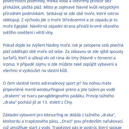
povětrnostní podmínky, mělká voda a otevřený prostor bez
překážek, písčitá pláž. Místo je zajímavé hlavně kvůli netypickým
přírodním podmínkám. Setkávají se zde obě moře, které ostrov
obklopují. Z východu jde o moře Středozemní a ze západu je to
moře Egejské. Návětrná západní strana přináší kromě vítaného
svěžího osvěžení i větší vlny.
Pokud dojde ke zvýšení hladiny moře, tak je zatopena celá písečná
pláž oddělující obě moře od sebe. Za zábavou se zde sjíždí spousty
surfařů, kteří si užívají vln od rána do tmy (hlavně v červenci a
srpnu). V případě zájmu si zde můžete také zapůjčit vybavení a
všechno si vyzkoušet na vlastní kůži.
O čem vlastně tento adrenalinový sport je? Na nohou máte
připevněné menší windsurfingové prkno a jste taženi po vodě
„drakem“ ve tvaru paraglidingového padáku. Princip tažného
„draka“ pochází již ze 13. století z Číny.
Základní vybavení pro kitesurfing se skládá z tažného „draka“,
kitebordu a trapézového pásu. „Draci“ jsou především nafukovací,
což umožňuje start z vody. Trapézový pás je postroj, který spojuje