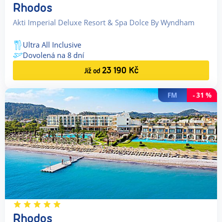
Rhodos
Akti Imperial Deluxe Resort & Spa Dolce By Wyndham
Ultra All Inclusive
Dovolená na
8
dní
23 190
Kč
Již od
FM
-
31
%
Rhodos