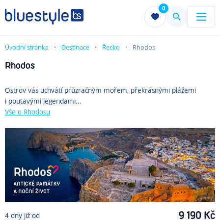
0
Menu
Menu
Úvodní stránka
Destinace
Řecko
Rhodos
Rhodos
Ostrov vás uchvátí průzračným mořem, překrásnými plážemi
i poutavými legendami...
Vše
o Rhodosu
9 190
Kč
4
dny
již od