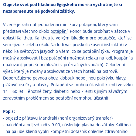
Objevte svět pod hladinou Egejského moře a vychutnejte si
nezapomenutelné podvodní zážitky.
V ceně je zahrnut jednodenní mini kurz potápění, který vám
představí všechno okolo
potápění
. Ponor bude probíhat v zátoce v
oblasti Kalithea. Kalithea je velkým lákadlem pro potápěče, kteří se
sem sjíždí z celého okolí. Na lodi vás proškolí zkušení instruktoři v
několika světových jazycích o všem, co se potápění týká. Program je
možný absolvovat i bez potápění (možnost relaxu na lodi, koupání a
opalování, popř. šnorchlování v průzračných vodách). Celodenní
výlet, který je možný absolvovat ze všech hotelů na ostrově.
Doporučujeme pevnou obuv, klobouk nebo jinou pokrývku hlavy,
plážové osušky a plavky. Potápění se mohou účastnit klienti ve věku
14 – 60 let. Těhotné ženy, diabetici nebo klienti s jiným závažným
zdravotním problémem se potápění nemohou účastnit.
Popis:
- odjezd z přístavu Mandraki (není organizovaný transfer)
- nalodění a odjezd lodí v 9.00, následuje plavba do zátoky Kalithea
- na palubě klienti vyplní kompletní dotazník ohledně zdravotního