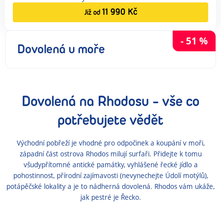
11 990
Kč
Již od
-
51
%
Dovolená u moře
Dovolená
na Rhodosu
- vše co
potřebujete vědět
Východní pobřeží je vhodné pro odpočinek a koupání v moři,
západní část ostrova Rhodos milují surfaři. Přidejte k tomu
všudypřítomné antické památky, vyhlášené řecké jídlo a
pohostinnost, přírodní zajímavosti (nevynechejte Údolí motýlů),
potápěčské lokality a je to nádherná dovolená. Rhodos vám ukáže,
jak pestré je Řecko.