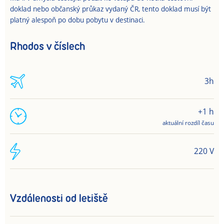
doklad nebo občanský průkaz vydaný ČR, tento doklad musí být
platný alespoň po dobu pobytu v destinaci.
Rhodos v číslech
3h
+1 h
aktuální rozdíl času
220 V
Vzdálenosti od letiště