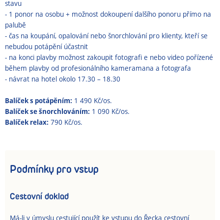
stavu
- 1 ponor na osobu + možnost dokoupení dalšího ponoru přímo na
palubě
- čas na koupání, opalování nebo šnorchlování pro klienty, kteří se
nebudou potápění účastnit
- na konci plavby možnost zakoupit fotografi e nebo video pořízené
během plavby od profesionálního kameramana a fotografa
- návrat na hotel okolo 17.30 – 18.30
Balíček s potápěním:
1 490 Kč/os.
Balíček se šnorchlováním:
1 090 Kč/os.
Balíček relax:
790 Kč/os.
Podmínky pro vstup
Cestovní doklad
Má-li v úmyslu cestující použít ke vstupu do Řecka cestovní