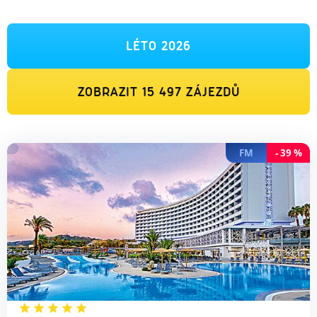
LÉTO 2026
ZOBRAZIT
15 497
ZÁJEZDŮ
FM
-
39
%