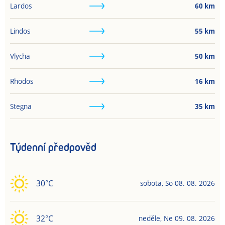
Lardos
60
km
Lindos
55
km
Vlycha
50
km
Rhodos
16
km
Stegna
35
km
Týdenní předpověd
30
°C
sobota
,
So
08. 08. 2026
32
°C
neděle
,
Ne
09. 08. 2026