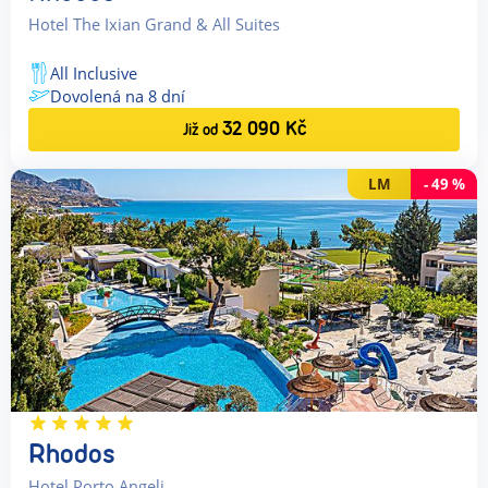
Hotel The Ixian Grand & All Suites
All Inclusive
Dovolená na
8
dní
32 090
Kč
Již od
LM
-
49
%
Rhodos
Hotel Porto Angeli