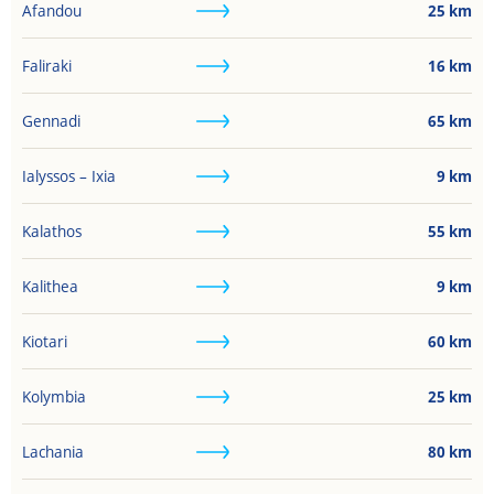
Afandou
25
km
Faliraki
16
km
Gennadi
65
km
Ialyssos – Ixia
9
km
Kalathos
55
km
Kalithea
9
km
Kiotari
60
km
Kolymbia
25
km
Lachania
80
km