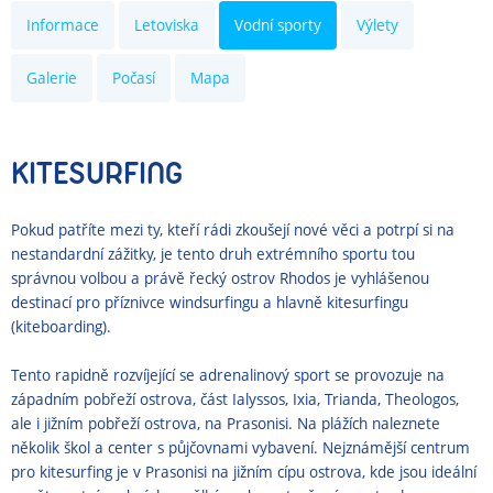
Informace
Letoviska
Vodní sporty
Výlety
Galerie
Počasí
Mapa
KITESURFING
Pokud patříte mezi ty, kteří rádi zkoušejí nové věci a potrpí si na
nestandardní zážitky, je tento druh extrémního sportu tou
správnou volbou a právě řecký ostrov Rhodos je vyhlášenou
destinací pro příznivce windsurfingu a hlavně kitesurfingu
(kiteboarding).
Tento rapidně rozvíjející se adrenalinový sport se provozuje na
západním pobřeží ostrova, část Ialyssos, Ixia, Trianda, Theologos,
ale i jižním pobřeží ostrova, na Prasonisi. Na plážích naleznete
několik škol a center s půjčovnami vybavení. Nejznámější centrum
pro kitesurfing je v Prasonisi na jižním cípu ostrova, kde jsou ideální