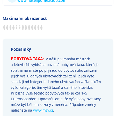
www.hotelipomeaclub.com
Maximální obsazenost
Poznámky
POBYTOVÁ TAXA:
V Itálii je v mnoha městech
a letoviscích vybírána povinná pobytová taxa, která je
splatná na místě po přijezdu do ubytovacího zařízení.
Jejich výší u daných ubytovacích zařízení. Jejich výše
se odvíjí od kategorie daného ubytovacího zařízení (čím
vyšší kategorie, tím vyšší taxa) a daného letoviska.
Přibližná výše těchto pobytových tax je cca 1–5
EUR/osoba/den. Upozorňujeme, že výše pobytové taxy
může být během sezóny změněna. Případné změny
naleznete na
www.mzv.cz
.