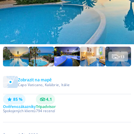
+
13
Zobrazit na mapě
Capo Vaticano, Kalábrie, Itálie
85 %
4,1
Ověřeno
zákazníky
Tripadvisor
Spokojených klientů
794
recenzí