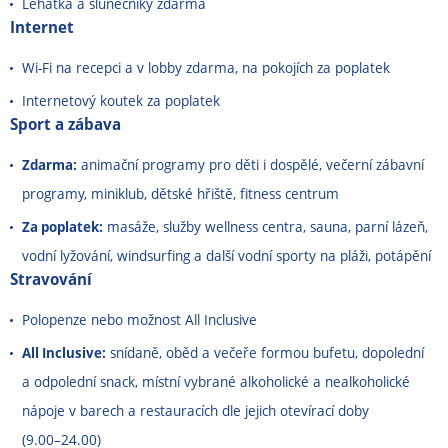
Lehátka a slunečníky zdarma
Internet
Wi-Fi na recepci a v lobby zdarma, na pokojích za poplatek
Internetový koutek za poplatek
Sport a zábava
Zdarma:
animační programy pro děti i dospělé, večerní zábavní
programy, miniklub, dětské hřiště, fitness centrum
Za poplatek:
masáže, služby wellness centra, sauna, parní lázeň,
vodní lyžování, windsurfing a další vodní sporty na pláži, potápění
Stravování
Polopenze nebo možnost All Inclusive
All Inclusive:
snídaně, oběd a večeře formou bufetu, dopolední
a odpolední snack, místní vybrané alkoholické a nealkoholické
nápoje v barech a restauracích dle jejich otevírací doby
(9.00
–
24.00)