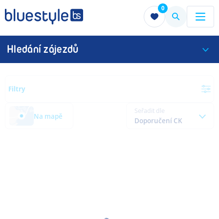
0
Menu
Menu
Hledání zájezdů
Filtry
Seřadit dle
Na mapě
Doporučení CK