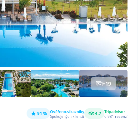
+
19
Ověřeno
zákazníky
Tripadvisor
91 %
4,7
Spokojených klientů
6 981
recenzí