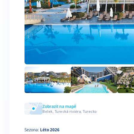
Zobrazit na mapě
Belek, Turecká riviéra, Turecko
Sezona:
Léto 2026