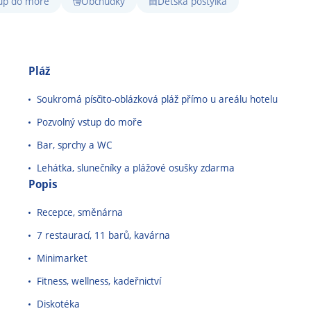
tup do moře
Obchůdky
Dětská postýlka
Pláž
Soukromá písčito-oblázková pláž přímo u areálu hotelu
Pozvolný vstup do moře
Bar, sprchy a WC
Lehátka, slunečníky a plážové osušky zdarma
Popis
Recepce, směnárna
7 restaurací, 11 barů, kavárna
Minimarket
Fitness, wellness, kadeřnictví
Diskotéka