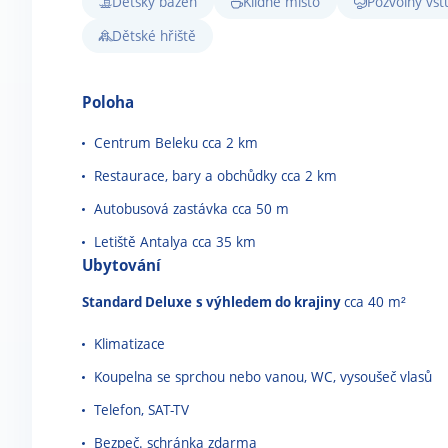
Dětský bazén
Klidné místo
Pozvolný vs
Dětské hřiště
Poloha
Centrum Beleku cca 2 km
Restaurace, bary a obchůdky cca 2 km
Autobusová zastávka cca 50 m
Letiště Antalya cca 35 km
Ubytování
Standard Deluxe
s výhledem do krajiny
cca 40 m²
Klimatizace
Koupelna se sprchou nebo vanou, WC, vysoušeč vlasů
Telefon, SAT-TV
Bezpeč. schránka zdarma