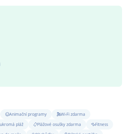
j
Animační programy
Wi-Fi zdarma
ukromá pláž
Plážové osušky zdarma
Fitness