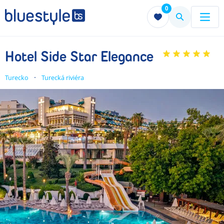
0
Menu
Menu
Hotel Side Star Elegance
Turecko
Turecká riviéra