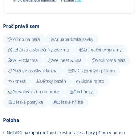
Info o uvedených nabídkách naleznete
ZDE
Proč právě sem
Přímo na pláži
Aquapark/Skluzavky
Lehátka a slunečníky zdarma
Animační programy
Wi-Fi zdarma
Wellness & Spa
Soukromá pláž
Plážové osušky zdarma
Pláž s jemným pískem
Fitness
Dětský bazén
Klidné místo
Pozvolný vstup do moře
Obchůdky
Dětská postýlka
Dětské hřiště
Poloha
Nejbližší nákupní možnosti, restaurace a bary přímo v hotelu