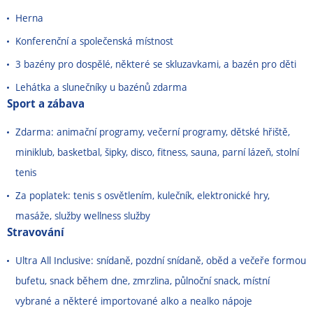
Herna
Konferenční a společenská místnost
3 bazény pro dospělé, některé se skluzavkami, a bazén pro děti
Lehátka a slunečníky u bazénů zdarma
Sport a zábava
Zdarma: animační programy, večerní programy, dětské hřiště,
miniklub, basketbal, šipky, disco, fitness, sauna, parní lázeň, stolní
tenis
Za poplatek: tenis s osvětlením, kulečník, elektronické hry,
masáže, služby wellness služby
Stravování
Ultra All Inclusive: snídaně, pozdní snídaně, oběd a večeře formou
bufetu, snack během dne, zmrzlina, půlnoční snack, místní
vybrané a některé importované alko a nealko nápoje