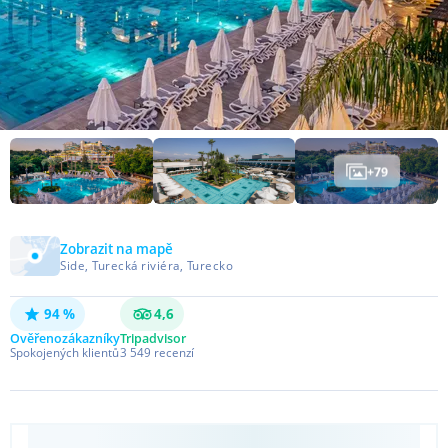
+
79
Zobrazit na mapě
Side, Turecká riviéra, Turecko
94 %
4,6
Ověřeno
zákazníky
Tripadvisor
Spokojených klientů
3 549
recenzí