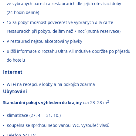
ve vybraných barech a restauracích dle jejich otevírací doby
(24 hodin denně)
1x za pobyt možnost povečeřet ve vybraných à la carte
restauracích při pobytu delším než 7 nocí (nutná rezervace)
V restaurací nejsou akceptovány plavky
Bližší informace o rozsahu Ultra All Inclusive obdržíte po příjezdu
do hotelu
Internet
Wi-Fi na recepci, v lobby a na pokojích zdarma
Ubytování
2
Standardní pokoj s výhledem do krajiny
cca 23–28 m
Klimatizace (27. 4. – 31. 10.)
Koupelna se sprchou nebo vanou, WC, vysoušeč vlasů
Telefon, SAT-TV