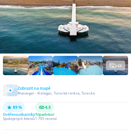
+
23
Zobrazit na mapě
Manavgat - Kizilagac, Turecká riviéra, Turecko
89 %
4,5
Ověřeno
zákazníky
Tripadvisor
Spokojených klientů
1 795
recenzí