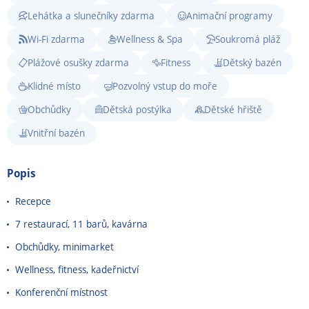
Lehátka a slunečníky zdarma
Animační programy
Wi-Fi zdarma
Wellness & Spa
Soukromá pláž
Plážové osušky zdarma
Fitness
Dětský bazén
Klidné místo
Pozvolný vstup do moře
Obchůdky
Dětská postýlka
Dětské hřiště
Vnitřní bazén
Popis
Recepce
7 restaurací, 11 barů, kavárna
Obchůdky, minimarket
Wellness, fitness, kadeřnictví
Konferenční místnost