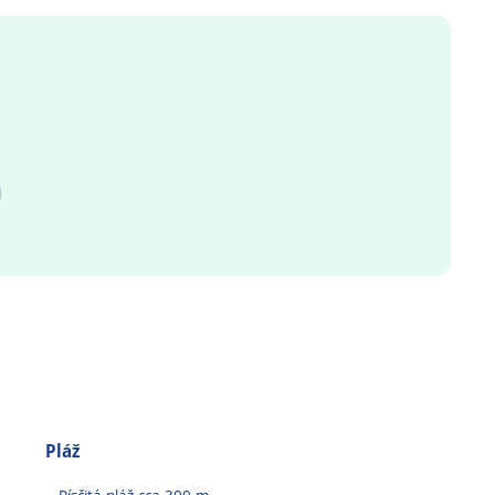
j
Pláž