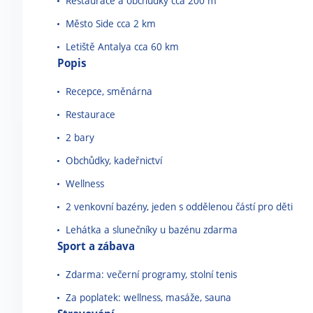
Restaurace a obchůdky cca 200 m
Město Side cca 2 km
Letiště Antalya cca 60 km
Popis
Recepce, směnárna
Restaurace
2 bary
Obchůdky, kadeřnictví
Wellness
2 venkovní bazény, jeden s oddělenou částí pro děti
Lehátka a slunečníky u bazénu zdarma
Sport a zábava
Zdarma: večerní programy, stolní tenis
Za poplatek: wellness, masáže, sauna