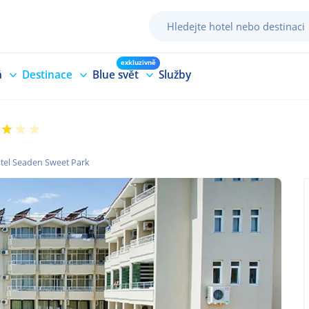
exkluzivně
á
Destinace
Blue svět
Služby
tel Seaden Sweet Park