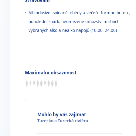
Stravování
All Inclusive: snídaně, obědy a večeře formou bufetu,
odpolední snack, neomezené množství místních
vybraných alko a nealko nápojů (10.00⁠–⁠24.00)
Maximální obsazenost
Mohlo by vás zajímat
Turecko
a
Turecká riviéra