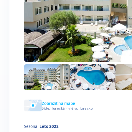
Zobrazit na mapě
Side, Turecká riviéra, Turecko
Sezona:
Léto 2022