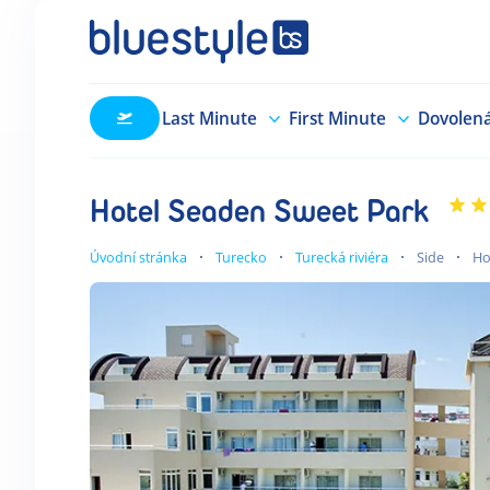
Last Minute
First Minute
Dovolen
Hotel Seaden Sweet Park
Úvodní stránka
Turecko
Turecká riviéra
Side
Ho