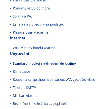
Písčitá pláž cca 300 m
Pozvolný vstup do moře
Sprchy a WC
Lehátka a slunečníky za poplatek
Plážové osušky zdarma
Internet
Wi-Fi v lobby hotelu zdarma
Ubytování
Standardní pokoj s výhledem do krajiny
Klimatizace
Koupelna se sprchou nebo vanou, WC, vysoušeč vlasů
Telefon, SAT-TV
Minibar zdarma
Bezpečnostní schránka za poplatek