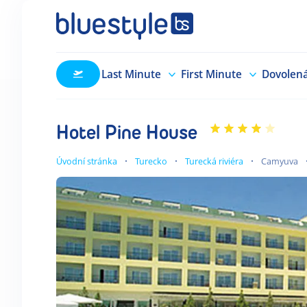
Last Minute
First Minute
Dovolen
Hotel Pine House
Úvodní stránka
Turecko
Turecká riviéra
Camyuva