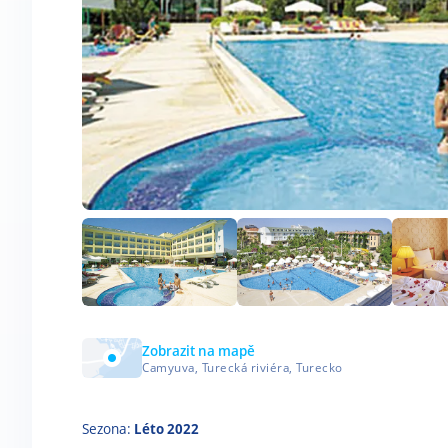
Zobrazit na mapě
Camyuva, Turecká riviéra, Turecko
Sezona:
Léto 2022