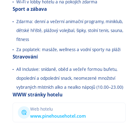
Wi-Fi v lobby hotelu a na pokojích zdarma
Sport a zábava
Zdarma: denní a večerní animační programy, miniklub,
dětské hřiště, plážový volejbal, šipky, stolní tenis, sauna,
fitness
Za poplatek: masáže, wellness a vodní sporty na pláži
Stravování
All Inclusive: snídaně, oběd a večeře formou bufetu,
dopolední a odpolední snack, neomezené množství
vybraných místních alko a nealko nápojů (10.00
–
23.00)
WWW stránky hotelu
Web hotelu
www.pinehousehotel.com