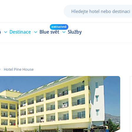
exkluzivně
á
Destinace
Blue svět
Služby
Hotel Pine House