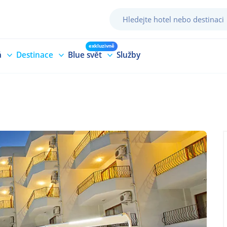
exkluzivně
á
Destinace
Blue svět
Služby