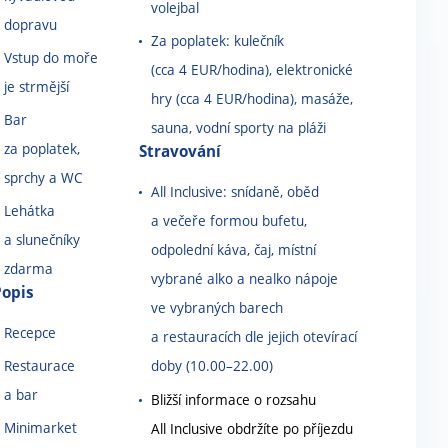
volejbal
dopravu
Za poplatek: kulečník
Vstup do moře
(cca 4 EUR/hodina), elektronické
je strmější
hry (cca 4 EUR/hodina), masáže,
Bar
sauna, vodní sporty na pláži
za poplatek,
Stravování
sprchy a WC
All Inclusive: snídaně, oběd
Lehátka
a večeře formou bufetu,
a slunečníky
odpolední káva, čaj, místní
zdarma
vybrané alko a nealko nápoje
Popis
ve vybraných barech
Recepce
a restauracích dle jejich otevírací
Restaurace
doby (10.00
–
22.00)
a bar
Bližší informace o rozsahu
Minimarket
All Inclusive obdržíte po příjezdu