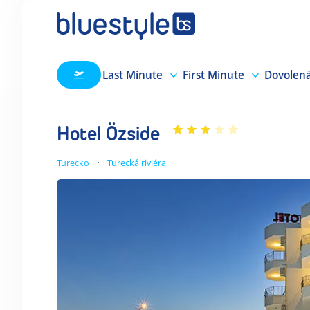
Last Minute
First Minute
Dovolen
Hotel Özside
Turecko
Turecká riviéra