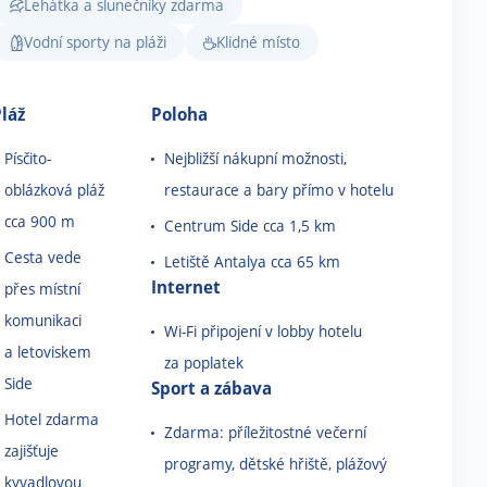
Lehátka a slunečníky zdarma
Vodní sporty na pláži
Klidné místo
láž
Poloha
Písčito-
Nejbližší nákupní možnosti,
oblázková pláž
restaurace a bary přímo v hotelu
cca 900 m
Centrum Side cca 1,5 km
Cesta vede
Letiště Antalya cca 65 km
Internet
přes místní
komunikaci
Wi-Fi připojení v lobby hotelu
a letoviskem
za poplatek
Side
Sport a zábava
Hotel zdarma
Zdarma: příležitostné večerní
zajišťuje
programy, dětské hřiště, plážový
kyvadlovou