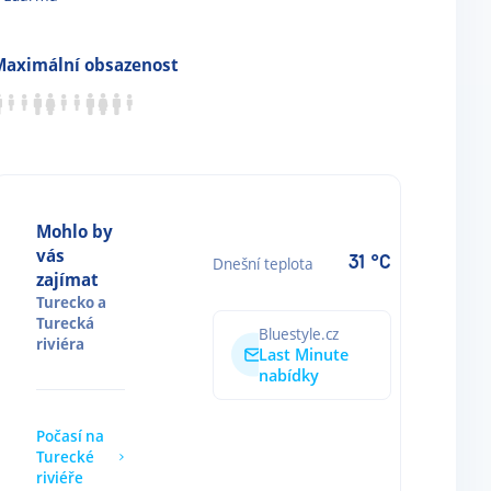
Maximální obsazenost
Mohlo by
vás
31 °C
Dnešní teplota
zajímat
Turecko
a
Turecká
Bluestyle.cz
riviéra
Last Minute
nabídky
Počasí na
Turecké
riviéře