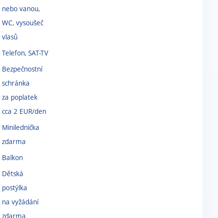
nebo vanou,
WC, vysoušeč
vlasů
Telefon, SAT-TV
Bezpečnostní
schránka
za poplatek
cca 2 EUR/den
Minilednička
zdarma
Balkon
Dětská
postýlka
na vyžádání
zdarma