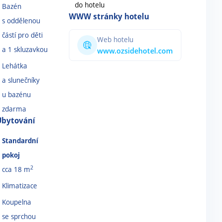
do hotelu
Bazén
WWW stránky hotelu
s oddělenou
částí pro děti
Web hotelu
a 1 skluzavkou
www.ozsidehotel.com
Lehátka
a slunečníky
u bazénu
zdarma
Ubytování
Standardní
pokoj
2
cca 18 m
Klimatizace
Koupelna
se sprchou