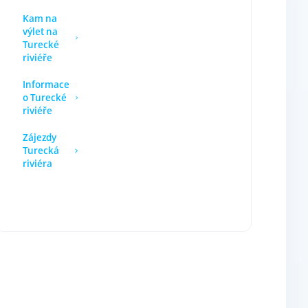
Kam na
výlet na
Turecké
riviéře
Informace
o Turecké
riviéře
Zájezdy
Turecká
riviéra