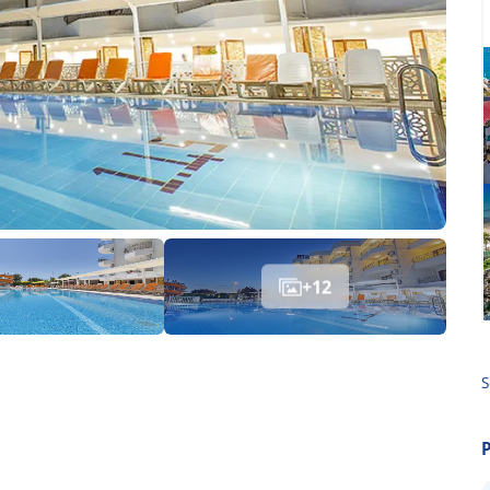
+
12
S