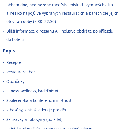
během dne, neomezené množství místních vybraných alko
a nealko nápojů ve vybraných restauracích a barech dle jejich
otevírací doby (7.30–⁠22.30)
Bližší informace o rozsahu All Inclusive obdržíte po příjezdu
do hotelu
Popis
Recepce
Restaurace, bar
Obchůdky
Fitness, wellness, kadeřnictví
Společenská a konferenční místnost
2 bazény, z nichž jeden je pro děti
Skluzavky a tobogany (od 7 let)
Lehátka, slunečníky a matrace u bazénů zdarma