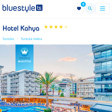
0
Menu
Menu
Hotel Kahya
Turecko
Turecká riviéra
POUZE U
BLUE STYLE