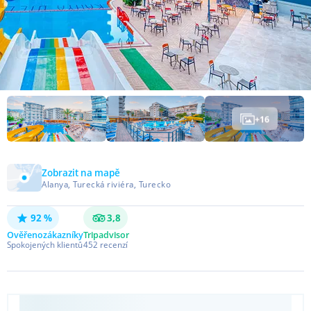
+
16
Zobrazit na mapě
Alanya, Turecká riviéra, Turecko
92 %
3,8
Ověřeno
zákazníky
Tripadvisor
Spokojených klientů
452
recenzí