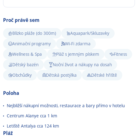
Proč právě sem
Blízko pláže (do 300m)
Aquapark/Skluzavky
Animační programy
Wi-Fi zdarma
Wellness & Spa
Pláž s jemným pískem
Fitness
Dětský bazén
Noční život a nákupy na dosah
Obchůdky
Dětská postýlka
Dětské hřiště
Poloha
Nejbližší nákupní možnosti, restaurace a bary přímo v hotelu
Centrum Alanye cca 1 km
Letiště Antalya cca 124 km
Pláž