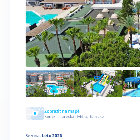
Zobrazit na mapě
Konakli, Turecká riviéra, Turecko
Sezona:
Léto 2026