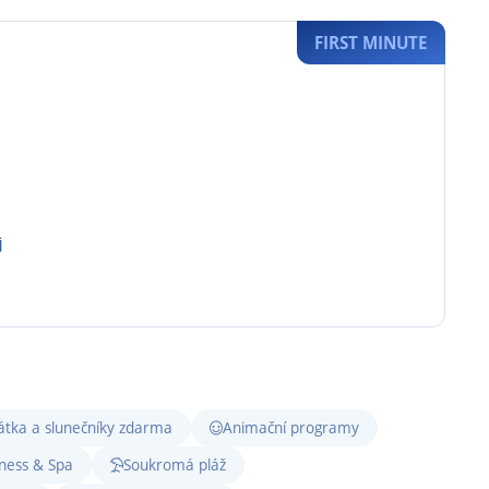
FIRST MINUTE
j
átka a slunečníky zdarma
Animační programy
ness & Spa
Soukromá pláž