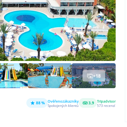
+
18
Ověřeno
zákazníky
Tripadvisor
88 %
3,9
Spokojených klientů
573
recenzí