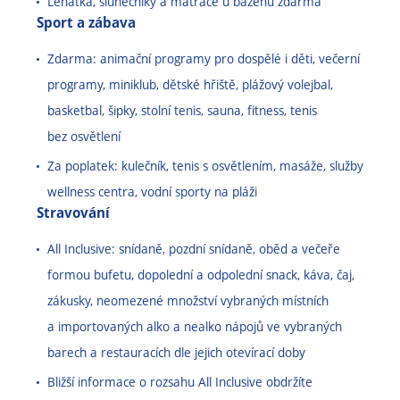
Lehátka, slunečníky a matrace u bazénů zdarma
Sport a zábava
Zdarma: animační programy pro dospělé i děti, večerní
programy, miniklub, dětské hřiště, plážový volejbal,
basketbal, šipky, stolní tenis, sauna, fitness, tenis
bez osvětlení
Za poplatek: kulečník, tenis s osvětlením, masáže, služby
wellness centra, vodní sporty na pláži
Stravování
All Inclusive: snídaně, pozdní snídaně, oběd a večeře
formou bufetu, dopolední a odpolední snack, káva, čaj,
zákusky, neomezené množství vybraných místních
a importovaných alko a nealko nápojů ve vybraných
barech a restauracích dle jejich otevírací doby
Bližší informace o rozsahu All Inclusive obdržíte