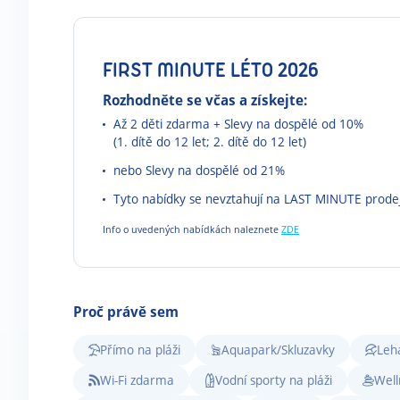
FIRST MINUTE LÉTO 2026
Rozhodněte se včas a získejte:
Až 2 děti zdarma + Slevy na dospělé od 10%
(1. dítě do 12 let; 2. dítě do 12 let)
nebo Slevy na dospělé od 21%
Tyto nabídky se nevztahují na LAST MINUTE prode
Info o uvedených nabídkách naleznete
ZDE
Proč právě sem
Přímo na pláži
Aquapark/Skluzavky
Leh
Wi-Fi zdarma
Vodní sporty na pláži
Well