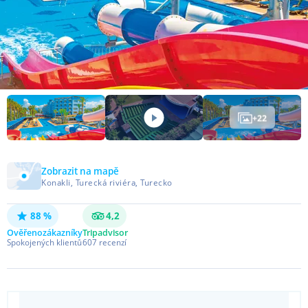
+
22
Zobrazit na mapě
Konakli, Turecká riviéra, Turecko
88 %
4,2
Ověřeno
zákazníky
Tripadvisor
Spokojených klientů
607
recenzí