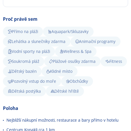
Proč právě sem
Přímo na pláži
Aquapark/Skluzavky
Lehátka a slunečníky zdarma
Animační programy
Vodní sporty na pláži
Wellness & Spa
Soukromá pláž
Plážové osušky zdarma
Fitness
Dětský bazén
Klidné místo
Pozvolný vstup do moře
Obchůdky
Dětská postýlka
Dětské hřiště
Poloha
Nejbližší nákupní možnosti, restaurace a bary přímo v hotelu
Centrum Konakli cca 1 km