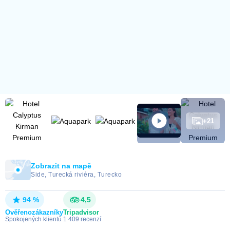
+
21
Zobrazit na mapě
Side, Turecká riviéra, Turecko
94 %
4,5
Ověřeno
zákazníky
Tripadvisor
Spokojených klientů
1 409
recenzí