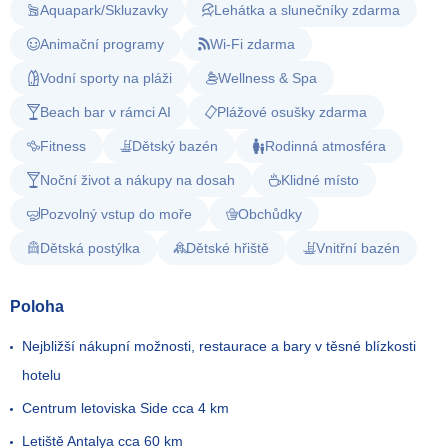
Aquapark/Skluzavky
Lehátka a slunečníky zdarma
Animační programy
Wi-Fi zdarma
Vodní sporty na pláži
Wellness & Spa
Beach bar v rámci AI
Plážové osušky zdarma
Fitness
Dětský bazén
Rodinná atmosféra
Noční život a nákupy na dosah
Klidné místo
Pozvolný vstup do moře
Obchůdky
Dětská postýlka
Dětské hřiště
Vnitřní bazén
Poloha
Nejbližší nákupní možnosti, restaurace a bary v těsné blízkosti
hotelu
Centrum letoviska Side cca 4 km
Letiště Antalya cca 60 km