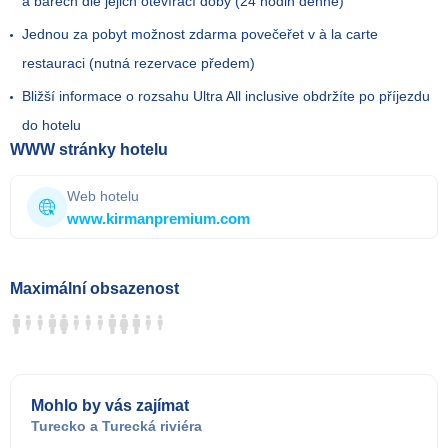
a barech dle jejich otevírací doby (24 hodin denně)
Jednou za pobyt možnost zdarma povečeřet v à la carte
restauraci (nutná rezervace předem)
Bližší informace o rozsahu Ultra All inclusive obdržíte po příjezdu
do hotelu
WWW stránky hotelu
Web hotelu
www.kirmanpremium.com
Maximální obsazenost
Mohlo by vás zajímat
Turecko
a
Turecká riviéra