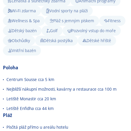
Lehátka a slunečníky zdarma
Animační programy
Wi-Fi zdarma
Vodní sporty na pláži
Wellness & Spa
Pláž s jemným pískem
Fitness
Dětský bazén
Golf
Pozvolný vstup do moře
Obchůdky
Dětská postýlka
Dětské hřiště
Vnitřní bazén
Poloha
Centrum Sousse cca 5 km
Nejbližší nákupní možnosti, kavárny a restaurace cca 100 m
Letiště Monastir cca 20 km
Letiště Enfidha cca 44 km
Pláž
Písčitá pláž přímo u areálu hotelu