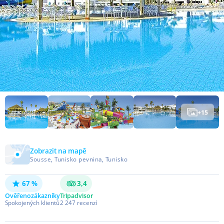
+
15
Zobrazit na mapě
Sousse, Tunisko pevnina, Tunisko
67 %
3,4
Ověřeno
zákazníky
Tripadvisor
Spokojených klientů
2 247
recenzí