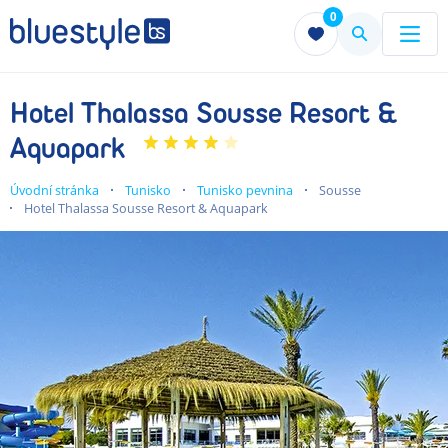
0
Menu
Menu
Hotel Thalassa Sousse Resort &
Aquapark
Úvodní stránka
Tunisko
Tunisko pevnina
Sousse
Hotel Thalassa Sousse Resort & Aquapark