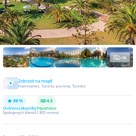
+
26
Zobrazit na mapě
Hammamet, Tunisko pevnina, Tunisko
88 %
4,5
Ověřeno
zákazníky
Tripadvisor
Spokojených klientů
1 805
recenzí