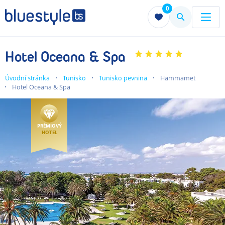
0
Menu
Menu
Hotel Oceana & Spa
Úvodní stránka
Tunisko
Tunisko pevnina
Hammamet
Hotel Oceana & Spa
PRÉMIOVÝ
HOTEL