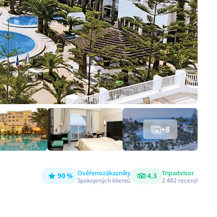
+
8
Ověřeno
zákazníky
Tripadvisor
90 %
4,3
Spokojených klientů
2 482
recenzí