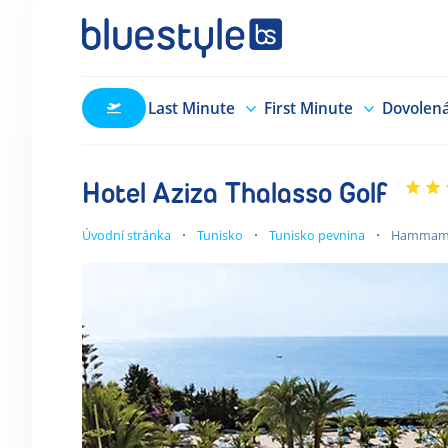
Last Minute
First Minute
Dovolen
Hotel Aziza Thalasso Golf
Úvodní stránka
Tunisko
Tunisko pevnina
Hammam