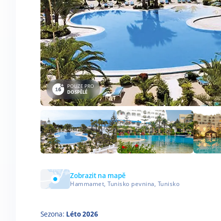
POUZE PRO
DOSPĚLÉ
Zobrazit na mapě
Hammamet, Tunisko pevnina, Tunisko
Sezona:
Léto 2026