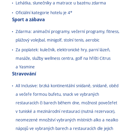
Lehátka, slunečníky a matrace u bazénu zdarma
Oficiální kategorie hotelu je 4*
Sport a zábava
Zdarma: animační programy, večerní programy, fitness,
plážový volejbal, minigolf, stolní tenis, aerobic
Za poplatek: kulečník, elektronické hry, parní lázeň,
masáže, služby wellness centra, golf na hřišti Citrus
a Yasmine
Stravování
All Inclusive: brzká kontinentální snídaně, snídaně, oběd
a večeře formou bufetu, snack ve vybraných
restauracích či barech během dne, možnost povečeřet
v tuniské a mezinárodní restauraci (nutná rezervace),
neomezené množství vybraných místních alko a nealko
nápojů ve vybraných barech a restauracích dle jejich