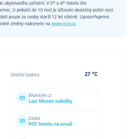
ie ubytovacího zařízení. V 5* a 4* hotelu činí
noc. U pobytů do 10 nocí je účtován skutečný počet nocí,
 platí pouze za osoby starší 12 let včetně. Upozorňujeme,
padné změny naleznete na
www.mzv.cz
.
27 °C
Dnešní teplota
Bluestyle.cz
Last Minute nabídky
Zaslat
PDF hotelu na email