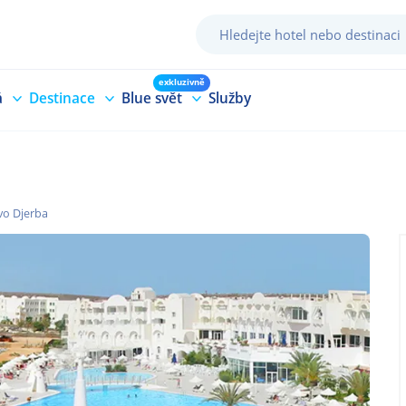
exkluzivně
á
Destinace
Blue svět
Služby
vo Djerba