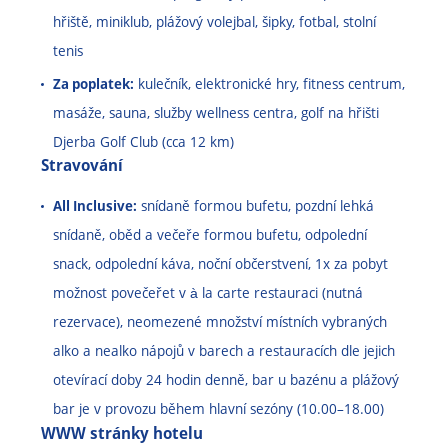
hřiště, miniklub, plážový volejbal, šipky, fotbal, stolní
tenis
Za poplatek:
kulečník, elektronické hry, fitness centrum,
masáže, sauna, služby wellness centra, golf na hřišti
Djerba Golf Club (cca 12 km)
Stravování
All Inclusive:
snídaně formou bufetu, pozdní lehká
snídaně, oběd a večeře formou bufetu, odpolední
snack, odpolední káva, noční občerstvení, 1x za pobyt
možnost povečeřet v à la carte restauraci (nutná
rezervace), neomezené množství místních vybraných
alko a nealko nápojů v barech a restauracích dle jejich
otevírací doby 24 hodin denně, bar u bazénu a plážový
bar je v provozu během hlavní sezóny (10.00
–
18.00)
WWW stránky hotelu