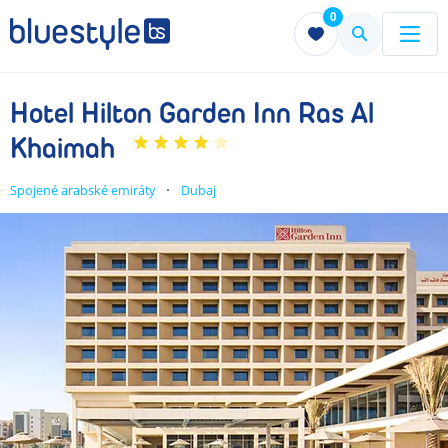
0
Menu
Menu
Hotel Hilton Garden Inn Ras Al
Khaimah
Spojené arabské emiráty
Dubaj