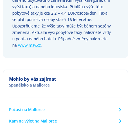
daného ubytovacího zařízení (čím vyšší kategorie, tím
vyšší taxa) a daného letoviska. Přibližná výše této
pobytové taxy je cca 2,2 – 4,4 EUR/osoba/den. Taxa
se platí pouze za osoby starší 16 let včetně.
Upozorňujeme, že výše taxy může být během sezóny
změněna. Aktuální výši pobytové taxy naleznete vždy
u popisu daného hotelu. Případné změny naleznete
na
www.mzv.cz
.
Mohlo by vás zajímat
Španělsko
a
Mallorca
Počasí na Mallorce
Kam na výlet na Mallorce