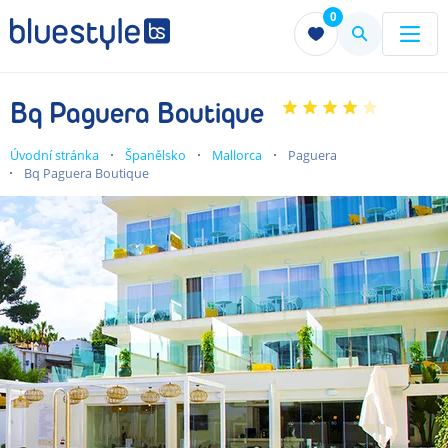
0
Menu
Menu
Bq Paguera Boutique
Úvodní stránka
Španělsko
Mallorca
Paguera
Bq Paguera Boutique