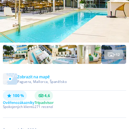
+
12
Zobrazit na mapě
Paguera, Mallorca, Španělsko
100 %
4,6
Ověřeno
zákazníky
Tripadvisor
Spokojených klientů
271
recenzí