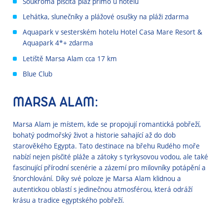
Soukromá písčitá pláž přímo u hotelu
Lehátka, slunečníky a plážové osušky na pláži zdarma
Aquapark v sesterském hotelu Hotel Casa Mare Resort &
Aquapark 4*+ zdarma
Letiště Marsa Alam cca 17 km
Blue Club
MARSA ALAM:
Marsa Alam je místem, kde se propojují romantická pobřeží,
bohatý podmořský život a historie sahající až do dob
starověkého Egypta. Tato destinace na břehu Rudého moře
nabízí nejen písčité pláže a zátoky s tyrkysovou vodou, ale také
fascinující přírodní scenérie a zázemí pro milovníky potápění a
šnorchlování. Díky své poloze je Marsa Alam klidnou a
autentickou oblastí s jedinečnou atmosférou, která odráží
krásu a tradice egyptského pobřeží.